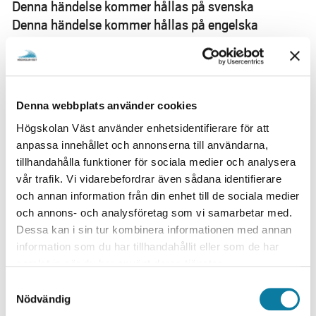
e
Denna händelse kommer hållas på svenska
h
Denna händelse kommer hållas på engelska
å
l
Välkommen på Akademusdagen den 27 augusti!
l
Konferensen vänder sig till all undervisande personal
e
Denna webbplats använder cookies
och anställda med intresse för högskolepedagogisk
t
utveckling.
Högskolan Väst använder enhetsidentifierare för att
anpassa innehållet och annonserna till användarna,
Det går att delta online hela dagen, förutom på
tillhandahålla funktioner för sociala medier och analysera
workshoparna på eftermiddagen. Ni som deltar på
vår trafik. Vi vidarebefordrar även sådana identifierare
plats bjuds på mingelfika och lättare lunch. I år ges
och annan information från din enhet till de sociala medier
även vissa pass på engelska, tipsa era kollegor!
och annons- och analysföretag som vi samarbetar med.
Dessa kan i sin tur kombinera informationen med annan
Sista anmälningsdag, 20 augusti.
information som du har tillhandahållit eller som de har
Se hela programmet och anmäl dig på
samlat in när du har använt deras tjänster.
hv.se/akademusdagen
S
Nödvändig
a