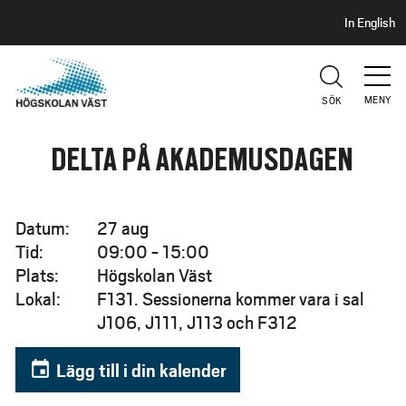
S
H
In English
I
o
D
p
H
U
p
V
MENY
SÖK
a
U
t
D
DELTA PÅ AKADEMUSDAGEN
i
l
l
h
Datum:
27 aug
u
Tid:
09:00 - 15:00
v
Plats:
Högskolan Väst
u
Lokal:
F131. Sessionerna kommer vara i sal
d
J106, J111, J113 och F312
i
n
event
Lägg till i din kalender
n