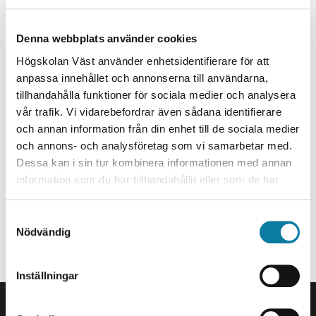
e
h
– undervisning i högre utbildning spelar en central roll
Denna webbplats använder cookies
å
i arbetet för en hållbar framtid. Den
l
Högskolan Väst använder enhetsidentifierare för att
högskolepedagogiska kursen HUUV01 behandlar både
l
anpassa innehållet och annonserna till användarna,
konkreta insatser och nya sätt att tänka kring
e
tillhandahålla funktioner för sociala medier och analysera
undervisningens innehåll och utformning.
vår trafik. Vi vidarebefordrar även sådana identifierare
t
och annan information från din enhet till de sociala medier
Carina Carlund (Akademus) presenterar ett exempel
och annons- och analysföretag som vi samarbetar med.
på hur hållbar utveckling kan komma in som ett
Dessa kan i sin tur kombinera informationen med annan
innehåll i en språkligt inriktad kurs med inspiration
information som du har tillhandahållit eller som de har
från ekolingvistik. Inger lilja (IH) och Jenny Antonsson
samlat in när du har använt deras tjänster.
(Ios) delar sin vision om ett möjligt samarbete mellan
lärarstudenter och sjuksköterskestudenter kring
S
Nödvändig
frågor om hälsa, trauma och lärande.
a
m
10 september, kl. 12:20-12:50. Sal J113
t
Inställningar
y
SIDFOT
c
Kontakta oss