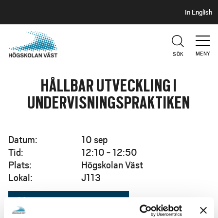
S
H
In English
I
o
D
p
H
U
p
V
MENY
SÖK
a
U
t
D
HÅLLBAR UTVECKLING I
i
l
UNDERVISNINGSPRAKTIKEN
l
h
u
Datum:
10 sep
v
Tid:
12:10 - 12:50
u
Plats:
Högskolan Väst
d
Lokal:
J113
i
n
event
Lägg till i din kalender
n