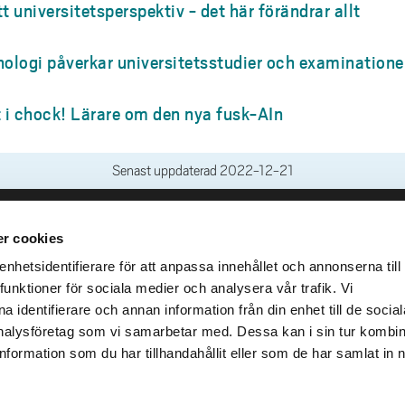
 universitetsperspektiv - det här förändrar allt
nologi påverkar universitetsstudier och examinatione
t i chock! Lärare om den nya fusk-AIn
Senast uppdaterad
2022-12-21
r cookies
leveranser
Genvägar
Kris och nödsituation
hetsidentifierare för att anpassa innehållet och annonserna till
lins Gata 2
funktioner för sociala medier och analysera vår trafik. Vi
Press och media
llhättan
 identifierare och annan information från din enhet till de social
Arbeta hos oss
02100-4052
alysföretag som vi samarbetar med. Dessa kan i sin tur kombi
Om webbplatsen
formation som du har tillhandahållit eller som de har samlat in 
Tillgänglighetsredogörels