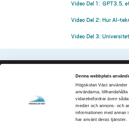
Video Del 1: GPT3.5, ett
Video Del 2: Hur AI-tek
Video Del 3: Universite
Denna webbplats använde
Kontakta oss
Besök och 
Högskolan Väst använder en
Högskolan Väst
Gustava Me
användarna, tillhandahålla 
461 86 Trollhättan
461 32 Tro
vidarebefordrar även sådana
0520-22 30 00
Org. nr. 2
medier och annons- och an
informationen med annan in
E-post och fler
Öppettider
har använt deras tjänster.
kontaktuppgifter