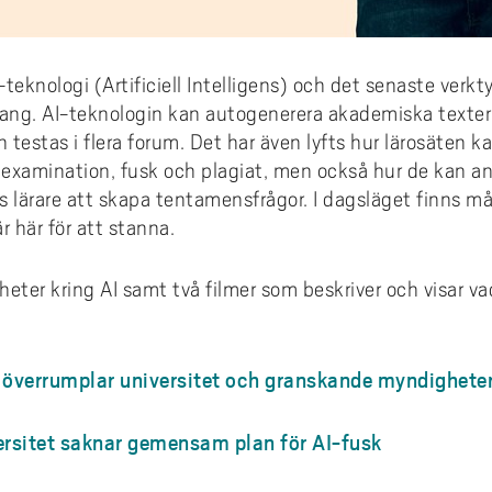
teknologi (Artificiell Intelligens) och det senaste verk
ang. AI-teknologin kan autogenerera akademiska texter
testas i flera forum. Det har även lyfts hur lärosäten 
ill examination, fusk och plagiat, men också hur de kan 
 lärare att skapa tentamensfrågor. I dagsläget finns må
är här för att stanna.
yheter kring AI samt två filmer som beskriver och visar v
I överrumplar universitet och granskande myndighete
rsitet saknar gemensam plan för AI-fusk