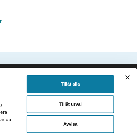
r
SIDFOT
Följ oss
Tillåt alla
Facebook
Instagram
Tillåt urval
a
TikTok
nera
Youtube
när du
e
LinkedIn
Avvisa