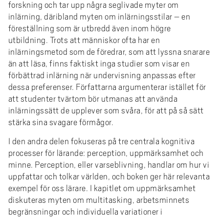
forskning och tar upp några seglivade myter om
inlärning, däribland myten om inlärningsstilar – en
föreställning som är utbredd även inom högre
utbildning. Trots att människor ofta har en
inlärningsmetod som de föredrar, som att lyssna snarare
än att läsa, finns faktiskt inga studier som visar en
förbättrad inlärning när undervisning anpassas efter
dessa preferenser. Författarna argumenterar istället för
att studenter tvärtom bör utmanas att använda
inlärningssätt de upplever som svåra, för att på så sätt
stärka sina svagare förmågor.
I den andra delen fokuseras på tre centrala kognitiva
processer för lärande: perception, uppmärksamhet och
minne. Perception, eller varseblivning, handlar om hur vi
uppfattar och tolkar världen, och boken ger här relevanta
exempel för oss lärare. I kapitlet om uppmärksamhet
diskuteras myten om multitasking, arbetsminnets
begränsningar och individuella variationer i