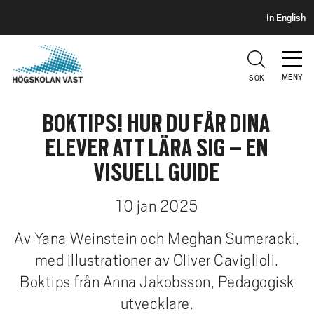
S
H
In English
I
o
D
p
H
U
p
V
MENY
SÖK
a
U
t
D
BOKTIPS! HUR DU FÅR DINA
i
l
ELEVER ATT LÄRA SIG – EN
l
VISUELL GUIDE
h
u
10 jan 2025
v
u
Av Yana Weinstein och Meghan Sumeracki,
d
med illustrationer av Oliver Caviglioli.
i
Boktips från Anna Jakobsson, Pedagogisk
n
n
utvecklare.