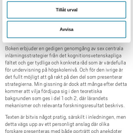
bilder för att förstärka förståelse.
Tillåt urval
I den fjärde och sista delen ges praktiska tillämpningar
av de sex strategierna, fördelade över tre kapitel
Avvisa
anpassade för olika målgrupper: lärare, elever och
studenter samt föräldrar.
Boken erbjuder en gedigen genomgång av sex centrala
inlärningsstrategier från det kognitionsvetenskapliga
fältet och ger tydliga och konkreta råd som är värdefulla
för undervisning på högskolenivå. Och för den ivrige är
det fullt möjligt att gå rakt på den del som presenterar
strategierna. Min gissning är dock att många efter detta
kommer att vilja fördjupa sig i den teoretiska
bakgrunden som ges i del 1 och 2, där lärandets
mekanismer och relevanta forskningsresultat beskrivs.
Texten är bitvis något pratig, särskilt i inledningen, men
detta vägs upp av ett personligt anslag där olika
forskare presenteras med både porträtt och anekdoter