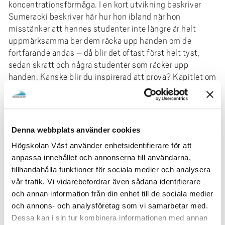
koncentrationsförmåga. I en kort utvikning beskriver
Sumeracki beskriver här hur hon ibland när hon
misstänker att hennes studenter inte längre är helt
uppmärksamma ber dem räcka upp handen om de
fortfarande andas – då blir det oftast först helt tyst,
sedan skratt och några studenter som räcker upp
handen. Kanske blir du inspirerad att prova? Kapitlet om
minnet lyfter fram minnets rekonstruktiva natur. En inte
ovanlig analogi för minnet är att det är som ett bibliotek
där minnena är böcker som kan plockas fram och ställas
tillbaka. Detta stämmer inte då forskning visat att
Denna webbplats använder cookies
minnen förändras när de återkallas och används.
Högskolan Väst använder enhetsidentifierare för att
Den tredje delen utgör bokens kärna och presenterar sex
anpassa innehållet och annonserna till användarna,
inlärningsstrategier från det kognitionsvetenskapliga
tillhandahålla funktioner för sociala medier och analysera
fältet. Alla presenteras med praktiska tillämpningar
vår trafik. Vi vidarebefordrar även sådana identifierare
både för lärarens undervisningsplanering och
och annan information från din enhet till de sociala medier
studentens självständiga studier:
och annons- och analysföretag som vi samarbetar med.
Dessa kan i sin tur kombinera informationen med annan
Fördelad inlärning