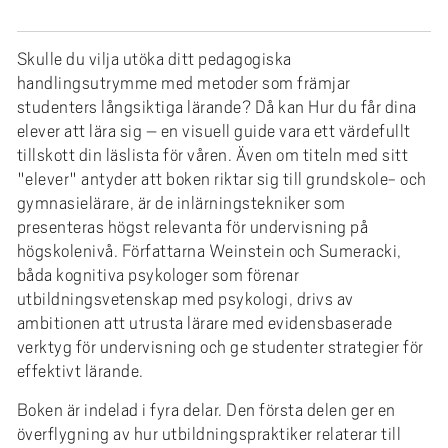
e
h
å
Skulle du vilja utöka ditt pedagogiska
l
handlingsutrymme med metoder som främjar
studenters långsiktiga lärande? Då kan Hur du får dina
l
elever att lära sig – en visuell guide vara ett värdefullt
e
tillskott din läslista för våren. Även om titeln med sitt
t
"elever" antyder att boken riktar sig till grundskole- och
gymnasielärare, är de inlärningstekniker som
presenteras högst relevanta för undervisning på
högskolenivå. Författarna Weinstein och Sumeracki,
båda kognitiva psykologer som förenar
utbildningsvetenskap med psykologi, drivs av
ambitionen att utrusta lärare med evidensbaserade
verktyg för undervisning och ge studenter strategier för
effektivt lärande.
Boken är indelad i fyra delar. Den första delen ger en
överflygning av hur utbildningspraktiker relaterar till