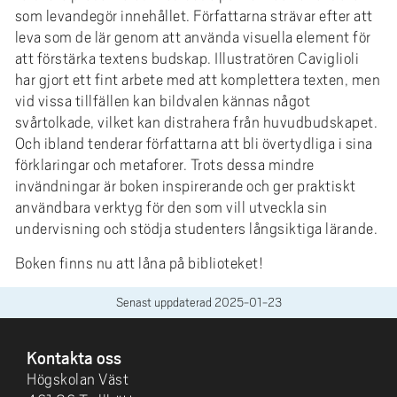
som levandegör innehållet. Författarna strävar efter att
leva som de lär genom att använda visuella element för
att förstärka textens budskap. Illustratören Caviglioli
har gjort ett fint arbete med att komplettera texten, men
vid vissa tillfällen kan bildvalen kännas något
svårtolkade, vilket kan distrahera från huvudbudskapet.
Och ibland tenderar författarna att bli övertydliga i sina
förklaringar och metaforer. Trots dessa mindre
invändningar är boken inspirerande och ger praktiskt
användbara verktyg för den som vill utveckla sin
undervisning och stödja studenters långsiktiga lärande.
Boken finns nu att låna på biblioteket!
Senast uppdaterad
2025-01-23
SIDFOT
Kontakta oss
Högskolan Väst