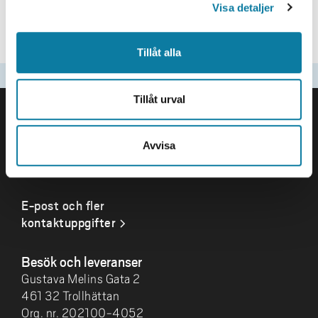
Visa detaljer
Tillåt alla
Senast uppdaterad
2026-05-22
SIDFOT
Tillåt urval
Kontakta oss
Högskolan Väst
Avvisa
461 86 Trollhättan
0520-22 30 00
E-post och fler
kontaktuppgifter
Besök och leveranser
Gustava Melins Gata 2
461 32 Trollhättan
Org. nr. 202100-4052