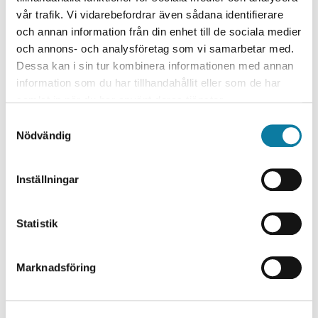
inkorgsmeddelanden.
vår trafik. Vi vidarebefordrar även sådana identifierare
och annan information från din enhet till de sociala medier
Gå till Inkorgen i Canvas.
och annons- och analysföretag som vi samarbetar med.
Klicka på Inställningar uppe till höger.
Dessa kan i sin tur kombinera informationen med annan
Rulla ner till inställningarna för signatur.
information som du har tillhandahållit eller som de har
Markera att du vill ha en signatur.
samlat in när du har använt deras tjänster.
Skriv en lämplig signatur i rutan.
Spara längst ner.
S
Nödvändig
a
LotsaMig
Film är hämtat från
med Creative Commons-
m
licens – attribution (återanvändning tillåten).
t
Inställningar
y
c
k
Statistik
e
HAR DU FRÅGOR OM CANVAS
s
Marknadsföring
v
Kontakta IKT-pedagogerna
a
l