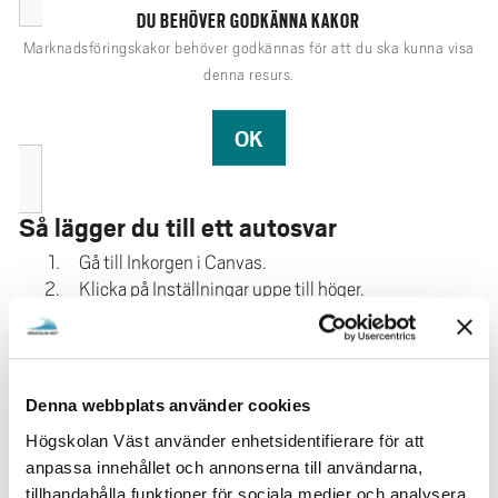
e
DU BEHÖVER GODKÄNNA KAKOR
h
Marknadsföringskakor behöver godkännas för att du ska kunna visa
å
denna resurs.
l
l
OK
e
t
Så lägger du till ett autosvar
Gå till Inkorgen i Canvas.
Klicka på Inställningar uppe till höger.
Markera att du vill ha på autosvar.
Lägg in datum, skriv en rubrik och ditt
meddelande.
Spara längst ner.
Denna webbplats använder cookies
Så lägger du till en signatur
Högskolan Väst använder enhetsidentifierare för att
anpassa innehållet och annonserna till användarna,
Filmen visar även hur du lägger till en signatur i dina
tillhandahålla funktioner för sociala medier och analysera