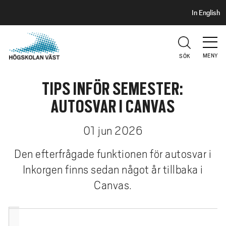
S
H
In English
I
o
D
p
H
U
p
V
MENY
SÖK
a
U
t
D
TIPS INFÖR SEMESTER:
i
l
AUTOSVAR I CANVAS
l
h
01 jun 2026
u
v
Den efterfrågade funktionen för autosvar i
u
Inkorgen finns sedan något år tillbaka i
d
Canvas.
i
n
n