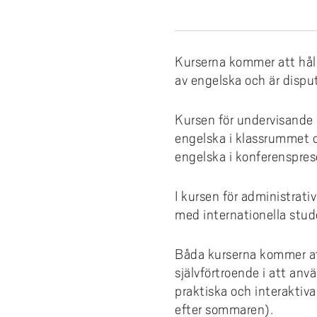
e
forskningsmagasin
Cis
Lika
fors
Kompetensutveckling
Uppdragsutbildning
Akademus
Stu
Aut
Fakt
Stud
För 
h
Fika/Frukost med forskare
bak
Pro
Bre
ped
Res
å
Entreprenörskap och innovation
Campus Totalförsvar
Till
Akad
del
l
Forskningspoddar
Hög
akad
Kurserna kommer att håll
6th
Utbildningsprojekt
Lokala föreskrifter
Prof
AI f
Fat
l
av engelska och är dispute
Forskningskalender
Om 
Def
e
Årets Samverkare
Vis
Nyh
t
Kursen för undervisande 
engelska i klassrummet 
Aka
engelska i konferenspres
I kursen för administrativ
med internationella stud
Båda kurserna kommer att
självförtroende i att an
praktiska och interaktiv
efter sommaren).