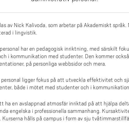
coakademin
 villkor och jämställdhet
Hälsa och vård
karskolan i hälsoinnovation
Projekt inom AIL
dera i Sverige med utländsk
omationslabbet
ura till Högskolan Väst
iestöd, bibliotek och
din undervisning
Termisk sprutning
Primus på insidan (inlogg krä
Externgranskning forskning
grund
fessionsprogrammet
ddad rekrytering och breddat
agogisk utveckling
Kommunikation och IT
earch Funders Days 2026
Publikationer AIL
trädes- och ordningsregler
emiskt språk - stöd för
tagande
Flexibel automation
Uppföljning av utbildningskva
skoleprovet
emisk litteracitet
Ledarskap och organisation
as av Nick Kalivoda, som arbetar på Akademiskt språk. 
 International Symposium on
Utbildningar inom AIL
ilprodukter
ör alla
Avancerad oförstörande prov
igue Design and Material
Uppföljning av forskningskval
rad i lingvistik.
Akademus
Skola och förskola
CIWIL
ects
selblåsning
Logistik och verksamhetsled
etsbrev Akademus
Socialt arbete & socialpedag
AIL-rapporter
personal har en pedagogisk inriktning, med särskilt fok
och i kommunikation med studenter. Den kommer också
demusdagen
Teknik och industri
Forskarbloggen WILreflectio
entationer, på personliga webbsidor och mera.
LUPP - samverkan för livslån
lärande - uppdragsutbildning
 personal ligger fokus på att utveckla effektivitet och sj
enter, både i mötet med studenter och i kommunikation 
 ha en avslappnad atmosfär inriktad på att hjälpa delta
vända engelska i professionella sammanhang. Kursaktivi
a. Kurserna hålls på campus i form av sju tvåtimmarstill