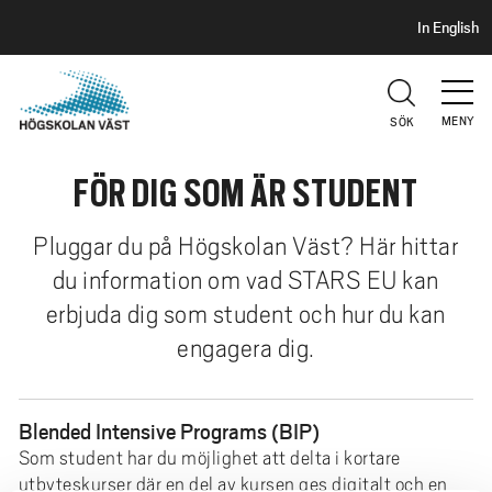
S
H
In English
I
o
D
p
H
U
p
V
MENY
SÖK
a
U
t
D
FÖR DIG SOM ÄR STUDENT
i
l
l
Pluggar du på Högskolan Väst? Här hittar
h
du information om vad STARS EU kan
u
erbjuda dig som student och hur du kan
v
engagera dig.
u
d
i
Blended Intensive Programs (BIP)
n
Som student har du möjlighet att delta i kortare
n
utbyteskurser där en del av kursen ges digitalt och en