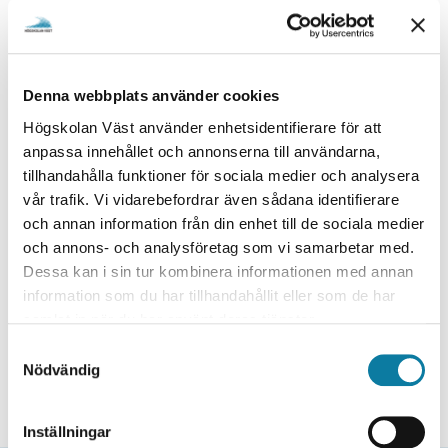
e
del på plats hos en av våra partneruniversitet där du
h
träffar studenter från hela Europa. De kurser som är
å
hittar du här >>
öppna för anmälan
l
Denna webbplats använder cookies
Student Board
l
Högskolan Väst använder enhetsidentifierare för att
STARS EU har en egen studentstyrelse som består av
e
anpassa innehållet och annonserna till användarna,
tre studenter från varje lärosäte. Som
t
tillhandahålla funktioner för sociala medier och analysera
studentrepresentant får du lära dig mer om arbetet i
vår trafik. Vi vidarebefordrar även sådana identifierare
STARS EU och ges möjligheten att påverka vad som
och annan information från din enhet till de sociala medier
händer inom alliansen. Är du intresserad av att sitta
och annons- och analysföretag som vi samarbetar med.
vice ordförande i
med i styrelsen, hör av dig till
Dessa kan i sin tur kombinera informationen med annan
studentkåren
.
information som du har tillhandahållit eller som de har
samlat in när du har använt deras tjänster.
S
Nödvändig
a
m
t
Inställningar
y