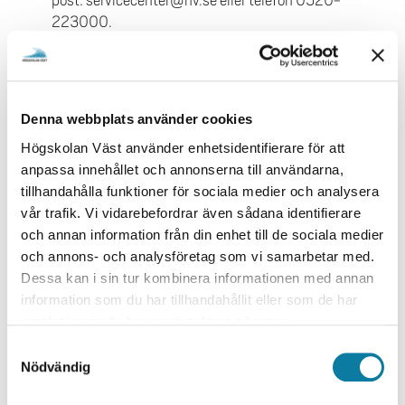
post: servicecenter@hv.se eller telefon 0520-
e
223000.
h
å
Sektion Campus meddelar därefter berörda institutioner
l
eller avdelningar.
l
Polisanmälan
Denna webbplats använder cookies
e
t
Högskolan Väst använder enhetsidentifierare för att
Kan göras:
anpassa innehållet och annonserna till användarna,
Via polisens webbsida
tillhandahålla funktioner för sociala medier och analysera
Via telefon på telefonnummer: 114 14 (OBS
vår trafik. Vi vidarebefordrar även sådana identifierare
inget riktnummer)
och annan information från din enhet till de sociala medier
och annons- och analysföretag som vi samarbetar med.
Underlätta en eventuell teknisk utredning
Dessa kan i sin tur kombinera informationen med annan
Ifall polisen behöver göra en teknisk utredning är det
information som du har tillhandahållit eller som de har
viktigt att saker inte flyttas på - såvida det inte finns
samlat in när du har använt deras tjänster.
risk för att ytterligare skada uppstår.
S
Nödvändig
a
Stölder av privat egendom
m
Stöld av privat egendom från såväl personal som