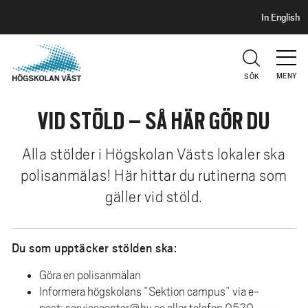
S
H
In English
I
o
D
p
H
U
p
V
MENY
SÖK
a
U
t
D
VID STÖLD – SÅ HÄR GÖR DU
i
l
l
Alla stölder i Högskolan Västs lokaler ska
h
polisanmälas! Här hittar du rutinerna som
u
gäller vid stöld.
v
u
d
Du som upptäcker stölden ska:
i
Göra en polisanmälan
n
Informera högskolans ”Sektion campus” via e-
n