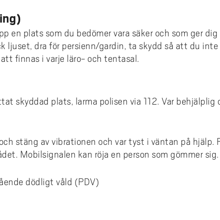
coakademin
 villkor och jämställdhet
Hälsa och vård
karskolan i hälsoinnovation
Projekt inom AIL
dera i Sverige med utländsk
omationslabbet
ura till Högskolan Väst
iestöd, bibliotek och
din undervisning
Termisk sprutning
Primus på insidan (inlogg krä
ing)
Externgranskning forskning
grund
fessionsprogrammet
ddad rekrytering och breddat
agogisk utveckling
Kommunikation och IT
earch Funders Days 2026
Publikationer AIL
trädes- och ordningsregler
emiskt språk - stöd för
upp en plats som du bedömer vara säker och som ger dig
tagande
Flexibel automation
Uppföljning av utbildningskva
skoleprovet
emisk litteracitet
Ledarskap och organisation
 International Symposium on
Utbildningar inom AIL
äck ljuset, dra för persienn/gardin, ta skydd så att du in
ilprodukter
ör alla
Avancerad oförstörande prov
igue Design and Material
Uppföljning av forskningskval
t finnas i varje läro- och tentasal.
Akademus
Skola och förskola
CIWIL
ects
selblåsning
Logistik och verksamhetsled
etsbrev Akademus
Socialt arbete & socialpedag
AIL-rapporter
demusdagen
Teknik och industri
Forskarbloggen WILreflectio
ittat skyddad plats, larma polisen via 112. Var behjälplig
LUPP - samverkan för livslån
lärande - uppdragsutbildning
och stäng av vibrationen och var tyst i väntan på hjälp. 
rådet. Mobilsignalen kan röja en person som gömmer sig.
gående dödligt våld (PDV)