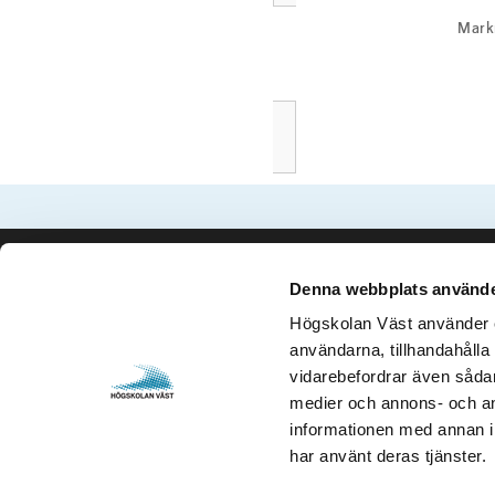
Markn
Denna webbplats använde
Kontakta oss
Besök och 
Högskolan Väst använder en
Högskolan Väst
Gustava Me
användarna, tillhandahålla 
461 86 Trollhättan
461 32 Tro
vidarebefordrar även sådana
0520-22 30 00
Org. nr. 2
medier och annons- och an
informationen med annan in
E-post och fler
Öppettider
har använt deras tjänster.
kontaktuppgifter