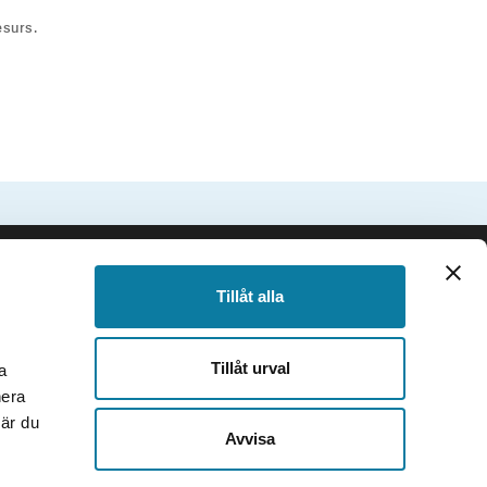
esurs.
SIDFOT
Följ oss
Tillåt alla
Facebook
Instagram
Tillåt urval
a
TikTok
nera
Youtube
när du
e
LinkedIn
Avvisa