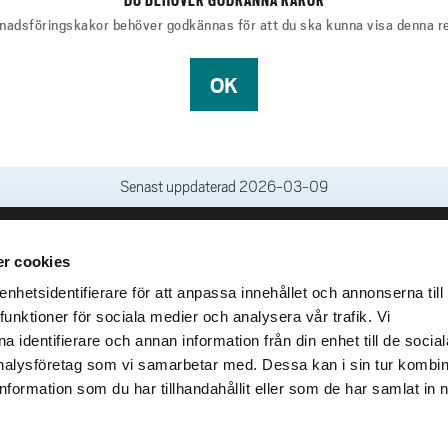
adsföringskakor behöver godkännas för att du ska kunna visa denna r
OK
Senast uppdaterad
2026-03-09
r cookies
leveranser
Genvägar
Kris och nödsituation
hetsidentifierare för att anpassa innehållet och annonserna till
lins Gata 2
funktioner för sociala medier och analysera vår trafik. Vi
Press och media
llhättan
 identifierare och annan information från din enhet till de social
Arbeta hos oss
02100-4052
alysföretag som vi samarbetar med. Dessa kan i sin tur kombi
Om webbplatsen
formation som du har tillhandahållit eller som de har samlat in 
Tillgänglighetsredogörels