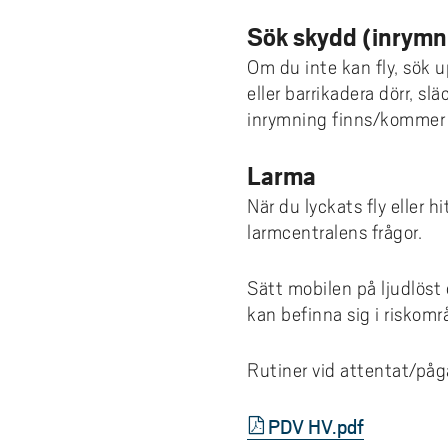
e
forskningsmagasin
Cis
Lika
fors
Kompetensutveckling
Uppdragsutbildning
Akademus
Stu
Aut
Fakt
Stud
För 
Sök skydd (inrymn
h
Fika/Frukost med forskare
bak
Pro
Bre
ped
Res
å
Entreprenörskap och innovation
Campus Totalförsvar
Till
Akad
Om du inte kan fly, sök 
del
l
Forskningspoddar
Hög
akad
6th
eller barrikadera dörr, sl
Utbildningsprojekt
Lokala föreskrifter
Prof
AI f
Fat
l
inrymning finns/kommer at
Forskningskalender
Om 
Def
e
Årets Samverkare
Vis
Nyh
t
Larma
Aka
När du lyckats fly eller h
larmcentralens frågor.
Sätt mobilen på ljudlöst 
kan befinna sig i riskom
Rutiner vid attentat/på
PDV HV.pdf