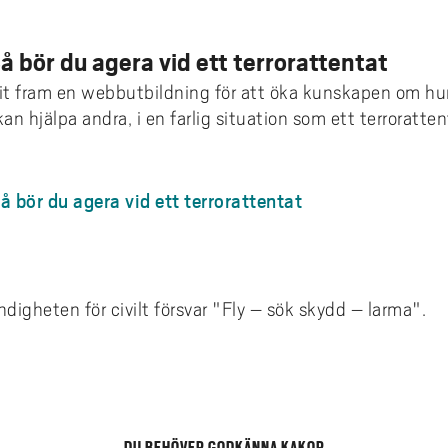
 bör du agera vid ett terrorattentat
t fram en webbutbildning för att öka kunskapen om hur 
n hjälpa andra, i en farlig situation som ett terroratte
å bör du agera vid ett terrorattentat
igheten för civilt försvar "Fly – sök skydd – larma".
DU BEHÖVER GODKÄNNA KAKOR