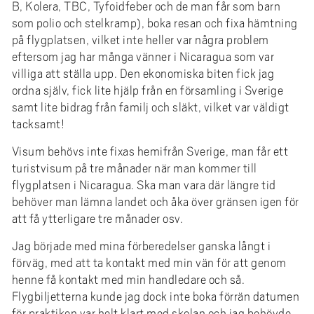
e
B, Kolera, TBC, Tyfoidfeber och de man får som barn
h
som polio och stelkramp), boka resan och fixa hämtning
å
på flygplatsen, vilket inte heller var några problem
eftersom jag har många vänner i Nicaragua som var
l
villiga att ställa upp. Den ekonomiska biten fick jag
l
ordna själv, fick lite hjälp från en församling i Sverige
e
samt lite bidrag från familj och släkt, vilket var väldigt
t
tacksamt!
Visum behövs inte fixas hemifrån Sverige, man får ett
turistvisum på tre månader när man kommer till
flygplatsen i Nicaragua. Ska man vara där längre tid
behöver man lämna landet och åka över gränsen igen för
att få ytterligare tre månader osv.
Jag började med mina förberedelser ganska långt i
förväg, med att ta kontakt med min vän för att genom
henne få kontakt med min handledare och så.
Flygbiljetterna kunde jag dock inte boka förrän datumen
för praktiken var helt klart med skolan och jag behövde