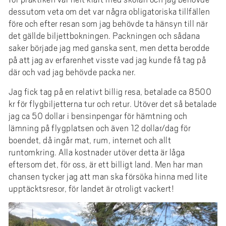
dessutom veta om det var några obligatoriska tillfällen
före och efter resan som jag behövde ta hänsyn till när
det gällde biljettbokningen. Packningen och sådana
saker började jag med ganska sent, men detta berodde
på att jag av erfarenhet visste vad jag kunde få tag på
där och vad jag behövde packa ner.
Jag fick tag på en relativt billig resa, betalade ca 8500
kr för flygbiljetterna tur och retur. Utöver det så betalade
jag ca 50 dollar i bensinpengar för hämtning och
lämning på flygplatsen och även 12 dollar/dag för
boendet, då ingår mat, rum, internet och allt
runtomkring. Alla kostnader utöver detta är låga
eftersom det, för oss, är ett billigt land. Men har man
chansen tycker jag att man ska försöka hinna med lite
upptäcktsresor, för landet är otroligt vackert!