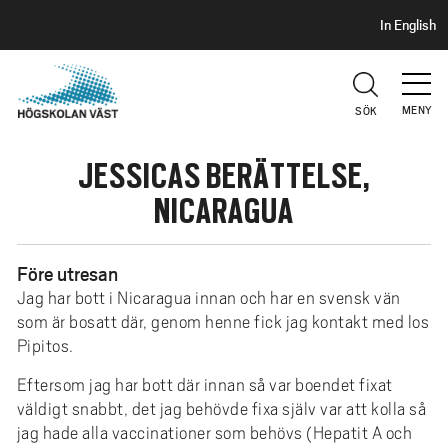
S
H
In English
I
o
D
p
H
U
p
V
MENY
SÖK
a
U
t
D
JESSICAS BERÄTTELSE,
i
l
NICARAGUA
l
h
Före utresan
u
v
Jag har bott i Nicaragua innan och har en svensk vän
som är bosatt där, genom henne fick jag kontakt med los
u
Pipitos.
d
i
Eftersom jag har bott där innan så var boendet fixat
n
väldigt snabbt, det jag behövde fixa själv var att kolla så
n
jag hade alla vaccinationer som behövs (Hepatit A och