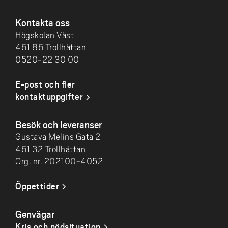
SIDFOT
Kontakta oss
Högskolan Väst
461 86 Trollhättan
0520-22 30 00
E-post och fler
kontaktuppgifter
Besök och leveranser
Gustava Melins Gata 2
461 32 Trollhättan
Org. nr. 202100-4052
Öppettider
Genvägar
Kris och nödsituation