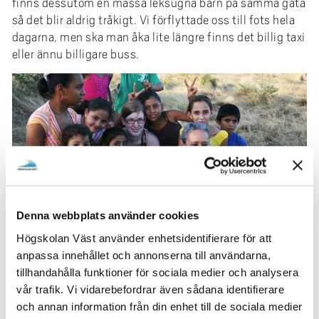
finns dessutom en massa leksugna barn på samma gata
så det blir aldrig tråkigt. Vi förflyttade oss till fots hela
dagarna, men ska man åka lite längre finns det billig taxi
eller ännu billigare buss.
Denna webbplats använder cookies
Högskolan Väst använder enhetsidentifierare för att
anpassa innehållet och annonserna till användarna,
tillhandahålla funktioner för sociala medier och analysera
Handledningen fungerade bra, min handledare är en
vår trafik. Vi vidarebefordrar även sådana identifierare
riktig eldsjäl som verkligen brinner för de barn och
och annan information från din enhet till de sociala medier