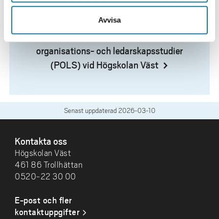
LEDARSSKAPSSTUDIER (POLS)
Avvisa
Läs om vår forskningsmiljö Positiva
organisations- och ledarskapsstudier
(POLS) vid Högskolan Väst
Senast uppdaterad
2026-03-10
SIDFOT
Kontakta oss
Högskolan Väst
461 86 Trollhättan
0520-22 30 00
E-post och fler
kontaktuppgifter