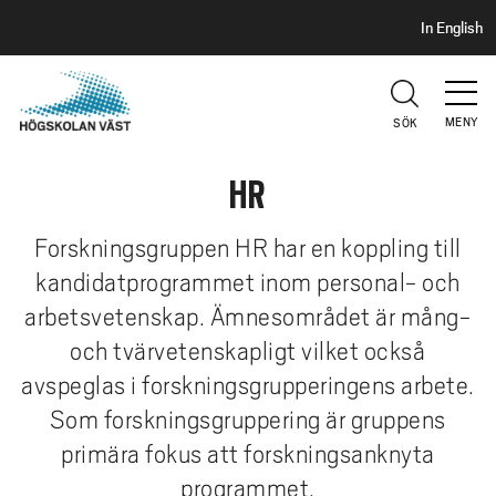
S
H
In English
I
o
D
p
H
U
p
V
MENY
SÖK
a
U
t
D
HR
i
l
l
Forskningsgruppen HR har en koppling till
h
kandidatprogrammet inom personal- och
u
arbetsvetenskap. Ämnesområdet är mång-
v
och tvärvetenskapligt vilket också
u
avspeglas i forskningsgrupperingens arbete.
d
i
Som forskningsgruppering är gruppens
n
primära fokus att forskningsanknyta
n
programmet.