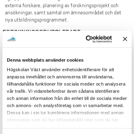
externa forskare, planering av forskningsprojekt och
ansökningar, samt samtal om ämnesområdet och det
nya utbildningsprogrammet.
FORSKNINGSGRUPPLEDARE
Gunne Grankvist
Denna webbplats använder cookies
Högskolan Väst använder enhetsidentifierare för att
anpassa innehållet och annonserna till användarna,
tillhandahålla funktioner för sociala medier och analysera
vår trafik. Vi vidarebefordrar även sådana identifierare
och annan information från din enhet till de sociala medier
och annons- och analysföretag som vi samarbetar med.
Dessa kan i sin tur kombinera informationen med annan
Professor
information som du har tillhandahållit eller som de har
gunne.grankvist@hv.se
samlat in när du har använt deras tjänster.