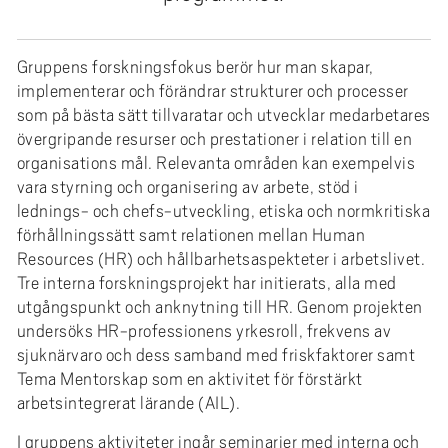
e
h
å
Gruppens forskningsfokus berör hur man skapar,
l
implementerar och förändrar strukturer och processer
l
som på bästa sätt tillvaratar och utvecklar medarbetares
e
övergripande resurser och prestationer i relation till en
t
organisations mål. Relevanta områden kan exempelvis
vara styrning och organisering av arbete, stöd i
lednings- och chefs-utveckling, etiska och normkritiska
förhållningssätt samt relationen mellan Human
Resources (HR) och hållbarhetsaspekteter i arbetslivet.
Tre interna forskningsprojekt har initierats, alla med
utgångspunkt och anknytning till HR. Genom projekten
undersöks HR-professionens yrkesroll, frekvens av
sjuknärvaro och dess samband med friskfaktorer samt
Tema Mentorskap som en aktivitet för förstärkt
arbetsintegrerat lärande (AIL).
I gruppens aktiviteter ingår seminarier med interna och