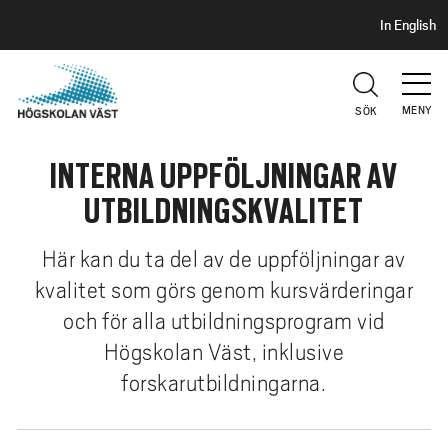
S
H
In English
I
o
D
p
H
U
p
V
MENY
SÖK
a
U
t
D
INTERNA UPPFÖLJNINGAR AV
i
l
UTBILDNINGSKVALITET
l
h
Här kan du ta del av de uppföljningar av
u
kvalitet som görs genom kursvärderingar
v
och för alla utbildningsprogram vid
u
d
Högskolan Väst, inklusive
i
forskarutbildningarna.
n
n