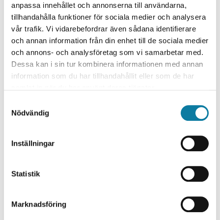
anpassa innehållet och annonserna till användarna,
respektive utbildningsprogram. Här kan du ta del av de
tillhandahålla funktioner för sociala medier och analysera
senaste rapporterna:
vår trafik. Vi vidarebefordrar även sådana identifierare
Utbildningskvalitet EI.pdf
och annan information från din enhet till de sociala medier
Utbildningskvalitet IH.pdf
och annons- och analysföretag som vi samarbetar med.
Dessa kan i sin tur kombinera informationen med annan
Utbildningskvalitet IoS.pdf
information som du har tillhandahållit eller som de har
Utbildningskvalitet IV.pdf
samlat in när du har använt deras tjänster.
S
Utifrån de institutionsvisa rapporterna gör Forsknings-
Nödvändig
a
och utbildningsnämnden en samlad analys av
m
utbildningskvaliteten på hela högskolan. Här kan du ta
t
Inställningar
del av den senaste rapporten:
y
c
Högskoleövergripande kvalitetsrapport över
k
Statistik
genomförd intern utvärdering av utbildning 2025.pdf
e
s
Marknadsföring
Kvaliteten i högskolans två forskarutbildningar följs upp
v