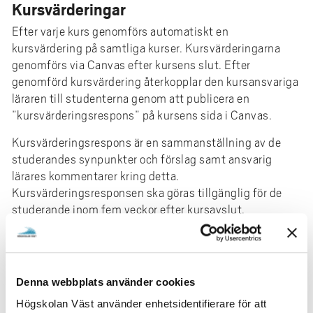
e
Kursvärderingar
h
Efter varje kurs genomförs automatiskt en
å
kursvärdering på samtliga kurser. Kursvärderingarna
l
genomförs via Canvas efter kursens slut. Efter
l
genomförd kursvärdering återkopplar den kursansvariga
e
läraren till studenterna genom att publicera en
t
”kursvärderingsrespons” på kursens sida i Canvas.
Kursvärderingsrespons är en sammanställning av de
studerandes synpunkter och förslag samt ansvarig
lärares kommentarer kring detta.
Kursvärderingsresponsen ska göras tillgänglig för de
studerande inom fem veckor efter kursavslut.
Sök kursvärdering
Årliga nämnduppföljningar av
Denna webbplats använder cookies
utbildningskvalitet
Högskolan Väst använder enhetsidentifierare för att
Institutionerna gör varje år en analys av kvaliteten i sina