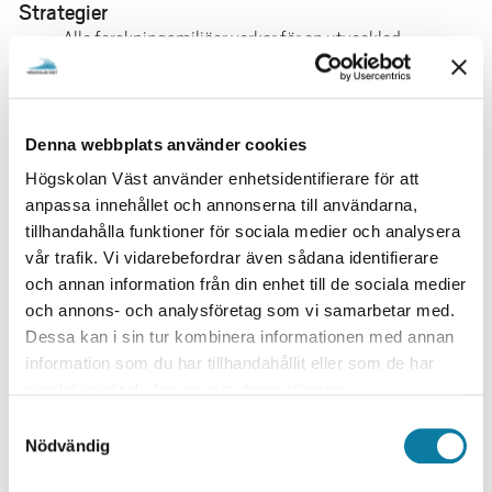
e
Strategier
h
Alla forskningsmiljöer verkar för en utvecklad
å
integrering av all utbildning för att främja det
l
livslånga lärandet.
Vidareutveckla förutsättningarna för
l
lärares/forskares samarbete och samverkan över
Denna webbplats använder cookies
e
ämnesdisciplinära och samhälleliga gränser.
t
Högskolan Väst använder enhetsidentifierare för att
Utveckla "Societal Impact Hub West" till en
anpassa innehållet och annonserna till användarna,
gemensam arena där forskare/lärare och
tillhandahålla funktioner för sociala medier och analysera
studenter tillsammans med aktörer i samhället
vår trafik. Vi vidarebefordrar även sådana identifierare
tar sig an komplexa samhällsutmaningar.
och annan information från din enhet till de sociala medier
Högskolan och forskarna värnar om akademisk
och annons- och analysföretag som vi samarbetar med.
frihet, god forskningssed och etiska
Dessa kan i sin tur kombinera informationen med annan
förhållningssätt.
information som du har tillhandahållit eller som de har
Utarbeta ett nytt resursfördelningssystem som
samlat in när du har använt deras tjänster.
utgår från grundprincipen att det statliga
S
forskningsanslaget fördelas till
Nödvändig
a
forskningsanknytning av grundutbildningen och
m
till utvecklingen av de kompletta akademiska