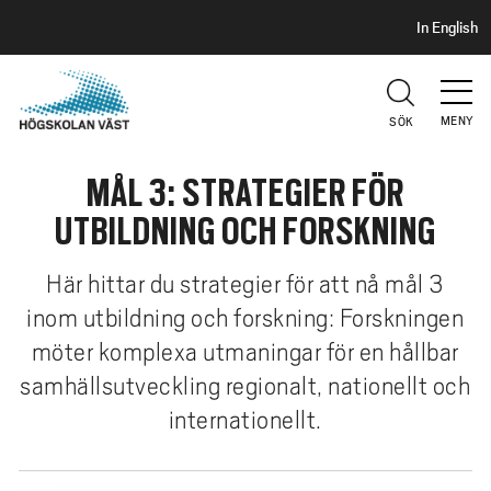
S
H
In English
I
o
D
p
H
U
p
V
MENY
SÖK
a
U
t
D
MÅL 3: STRATEGIER FÖR
i
l
UTBILDNING OCH FORSKNING
l
h
Här hittar du strategier för att nå mål 3
u
inom utbildning och forskning: Forskningen
v
möter komplexa utmaningar för en hållbar
u
d
samhällsutveckling regionalt, nationellt och
i
internationellt.
n
n