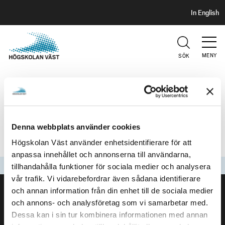
S
H
In English
I
o
D
p
H
U
p
V
MENY
SÖK
a
U
t
D
PROBLEM MED OUTLOOK
i
l
l
Just nu krånglar Outlook, både klienten och webben är
h
Denna webbplats använder cookies
drabbad.Microsoft håller på att felsöka och letar efter
u
åtgärder.
Högskolan Väst använder enhetsidentifierare för att
v
anpassa innehållet och annonserna till användarna,
u
Senast uppdaterad
2024-11-25
tillhandahålla funktioner för sociala medier och analysera
d
SIDFOT
vår trafik. Vi vidarebefordrar även sådana identifierare
i
och annan information från din enhet till de sociala medier
Kontakta oss
n
och annons- och analysföretag som vi samarbetar med.
Högskolan Väst
n
Dessa kan i sin tur kombinera informationen med annan
461 86 Trollhättan