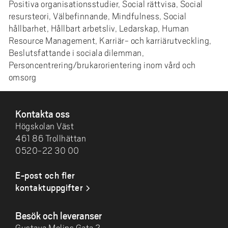
Positiva organisationsstudier, Social rättvisa, Social
resursteori, Välbefinnande, Mindfulness, Social
hållbarhet, Hållbart arbetsliv, Ledarskap, Human
Resource Management, Karriär- och karriärutveckling,
Beslutsfattande i sociala dilemman,
Personcentrering/brukarorientering inom vård och
omsorg
SIDFOT
Kontakta oss
Högskolan Väst
461 86 Trollhättan
0520-22 30 00
E-post och fler
kontaktuppgifter
Besök och leveranser