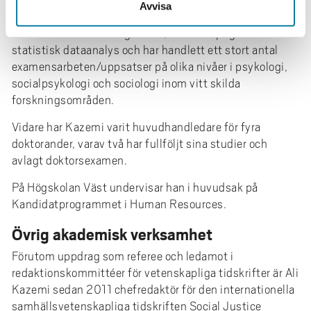
inom psykologisk, socialpsykologisk och sociologisk
Avvisa
teori och tillämpning, ledarskap, organisationsstudier,
human resource management, vetenskaplig metod och
statistisk dataanalys och har handlett ett stort antal
examensarbeten/uppsatser på olika nivåer i psykologi,
socialpsykologi och sociologi inom vitt skilda
forskningsområden.
Vidare har Kazemi varit huvudhandledare för fyra
doktorander, varav två har fullföljt sina studier och
avlagt doktorsexamen.
På Högskolan Väst undervisar han i huvudsak på
Kandidatprogrammet i Human Resources.
Övrig akademisk verksamhet
Förutom uppdrag som referee och ledamot i
redaktionskommittéer för vetenskapliga tidskrifter är Ali
Kazemi sedan 2011 chefredaktör för den internationella
samhällsvetenskapliga tidskriften Social Justice