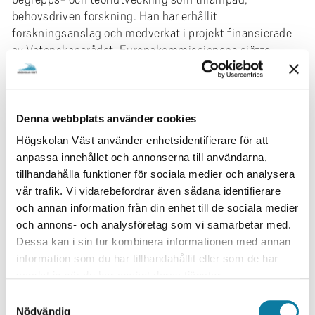
behovsdriven forskning. Han har erhållit
forskningsanslag och medverkat i projekt finansierade
av Vetenskapsrådet, Europakommissionens sjätte
ramprogram, Handelsrådet, Forte och Riksbankens
Jubileumsfond. Empiriskt har han arbetat med en
mångfald av datatyper, från registerstudier och
experimentella metoder till enkäter samt intervju- och
Denna webbplats använder cookies
observationsstudier.
Högskolan Väst använder enhetsidentifierare för att
anpassa innehållet och annonserna till användarna,
Kazemis vetenskapliga produktion är omfattande.
tillhandahålla funktioner för sociala medier och analysera
Förutom publicering av artiklar i vetenskapliga
vår trafik. Vi vidarebefordrar även sådana identifierare
tidskrifter har han varit redaktör/medredaktör för fem
och annan information från din enhet till de sociala medier
antologier: Välbefinnande i arbetslivet (2009, utgiven
och annons- och analysföretag som vi samarbetar med.
av studentlitteratur), A theoretical approach to assess
Dessa kan i sin tur kombinera informationen med annan
road safety campaigns: Evidence from seven European
information som du har tillhandahållit eller som de har
countries (2009, utgiven av Belgian Road Safety
samlat in när du har använt deras tjänster.
Institute), Handbook of Social Resource Theory (2012,
utgiven av Springer), Social behavior as resource
S
Nödvändig
exchange (2023, utgiven av Oxford University Press),
a