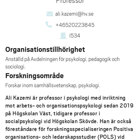
Professor
e
h
ali.kazemi@hv.se
å
+46520223845
l
l
I534
e
Organisationstillhörighet
t
Anställd på Avdelningen för psykologi, pedagogik och
sociologi.
Forskningsområde
Forskar inom samhällsvetenskap, psykologi.
Ali Kazemi är professor i psykologi med inriktning
mot arbets- och organisationspsykologi sedan 2019
på Högskolan Väst, tidigare professor i
socialpsykologi vid Högskolan Skövde. Han är också
föreståndare för forskningsspecialiseringen Positiva
organisations- och ledarskapsstudier (POLS) vid