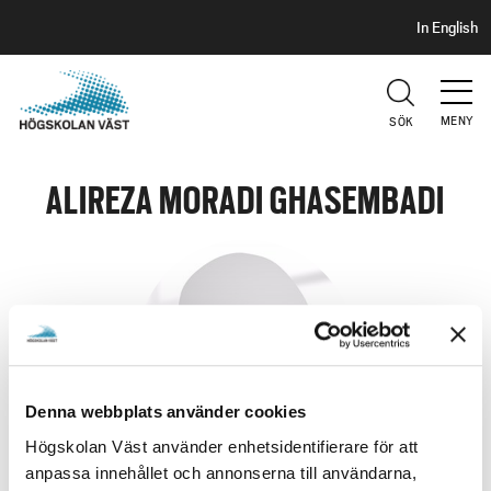
S
H
In English
I
o
D
p
H
U
p
V
MENY
SÖK
a
U
t
D
i
ALIREZA MORADI GHASEMBADI
l
l
h
u
v
u
d
i
Denna webbplats använder cookies
n
Högskolan Väst använder enhetsidentifierare för att
n
anpassa innehållet och annonserna till användarna,