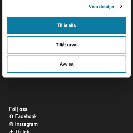
Org. nr. 202100-4052
Visa detaljer
Öppettider
Tillåt alla
Genvägar
Kris och nödsituation
Tillåt urval
Press och media
Arbeta hos oss
Om webbplatsen
Avvisa
Tillgänglighetsredogörelse
Följ oss
Facebook
Instagram
TikTok