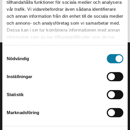
Forskningsassistent
e
tillhandahålla funktioner för sociala medier och analysera
h
vår trafik. Vi vidarebefordrar även sådana identifierare
alireza.moradi-ghasembadi@hv.se
och annan information från din enhet till de sociala medier
å
och annons- och analysföretag som vi samarbetar med.
Organisationstillhörighet
l
Dessa kan i sin tur kombinera informationen med annan
l
Anställd på Avdelningen för Maskinteknik.
information som du har tillhandahållit eller som de har
e
samlat in när du har använt deras tjänster.
SIDFOT
t
S
Kontakta oss
Nödvändig
a
Högskolan Väst
m
461 86 Trollhättan
t
0520-22 30 00
Inställningar
y
c
E-post och fler
k
Statistik
kontaktuppgifter
e
s
Besök och leveranser
Marknadsföring
v
Gustava Melins Gata 2
a
461 32 Trollhättan
l