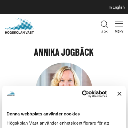
S
H
In English
I
o
D
p
H
U
p
V
MENY
SÖK
a
U
t
D
i
ANNIKA JOGBÄCK
l
l
h
u
v
u
d
i
Denna webbplats använder cookies
n
n
Högskolan Väst använder enhetsidentifierare för att