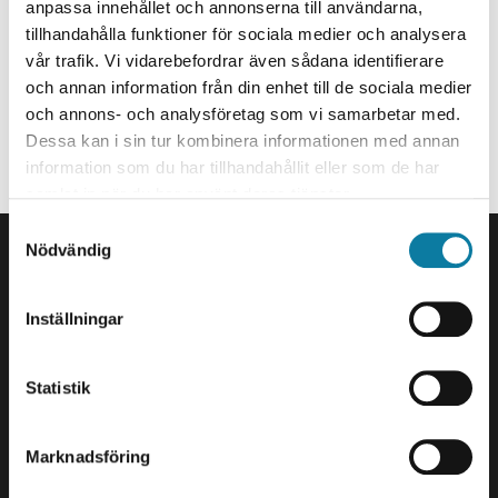
Universitetsadjunkt
e
anpassa innehållet och annonserna till användarna,
h
tillhandahålla funktioner för sociala medier och analysera
annika.jogback@hv.se
vår trafik. Vi vidarebefordrar även sådana identifierare
å
och annan information från din enhet till de sociala medier
+46520223963
l
och annons- och analysföretag som vi samarbetar med.
l
Organisationstillhörighet
Dessa kan i sin tur kombinera informationen med annan
e
information som du har tillhandahållit eller som de har
t
Anställd på Avdelningen för omvårdnad - avancerad nivå.
samlat in när du har använt deras tjänster.
SIDFOT
S
Nödvändig
a
Kontakta oss
m
Högskolan Väst
t
461 86 Trollhättan
Inställningar
y
0520-22 30 00
c
k
Statistik
E-post och fler
e
kontaktuppgifter
s
Marknadsföring
v
Besök och leveranser
a