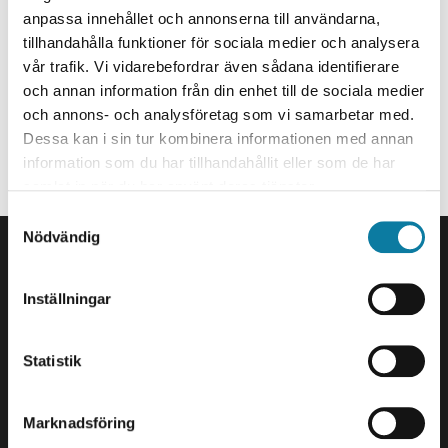
Supportspecialist
e
anpassa innehållet och annonserna till användarna,
h
tillhandahålla funktioner för sociala medier och analysera
annika.kristoffersson@hv.se
å
vår trafik. Vi vidarebefordrar även sådana identifierare
+46520223167
l
och annan information från din enhet till de sociala medier
l
G127
och annons- och analysföretag som vi samarbetar med.
e
Dessa kan i sin tur kombinera informationen med annan
Organisationstillhörighet
t
information som du har tillhandahållit eller som de har
samlat in när du har använt deras tjänster.
Anställd på Service & IT.
S
SIDFOT
Nödvändig
a
Kontakta oss
m
Högskolan Väst
t
Inställningar
461 86 Trollhättan
y
0520-22 30 00
c
k
Statistik
E-post och fler
e
kontaktuppgifter
s
Marknadsföring
v