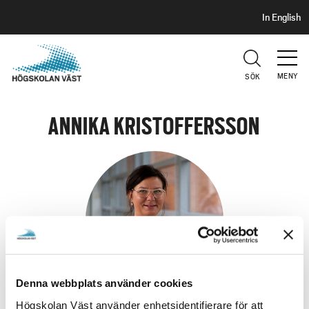
S
H
In English
I
o
D
p
H
U
p
V
MENY
SÖK
a
U
t
D
i
ANNIKA KRISTOFFERSSON
l
l
h
u
v
u
d
i
n
Denna webbplats använder cookies
n
Högskolan Väst använder enhetsidentifierare för att