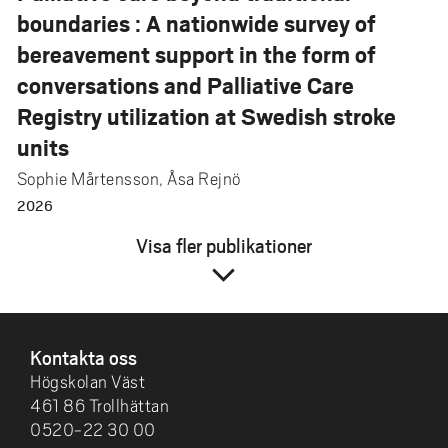
boundaries : A nationwide survey of
bereavement support in the form of
conversations and Palliative Care
Registry utilization at Swedish stroke
units
Sophie Mårtensson, Åsa Rejnö
2026
Visa fler publikationer
expand_more
SIDFOT
Kontakta oss
Högskolan Väst
461 86 Trollhättan
0520-22 30 00