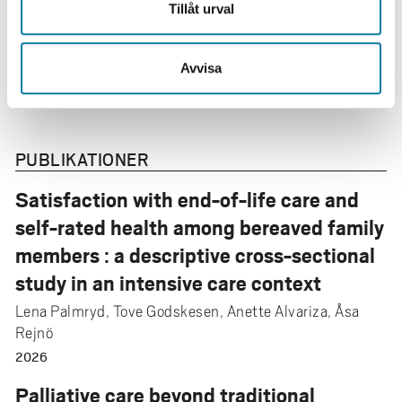
Tillåt urval
Knallebladet 13 maj 2026
https://www.sverigesradio.se/artikel/vr-utbildning-
Avvisa
ska-forbattra-varden-vid-livets-slut
PUBLIKATIONER
Satisfaction with end-of-life care and
self-rated health among bereaved family
members : a descriptive cross-sectional
study in an intensive care context
Lena Palmryd, Tove Godskesen, Anette Alvariza, Åsa
Rejnö
2026
Palliative care beyond traditional