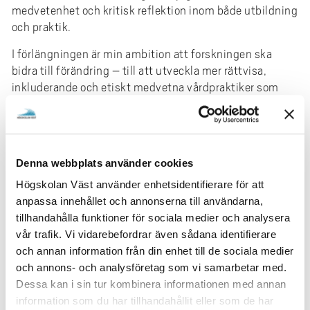
medvetenhet och kritisk reflektion inom både utbildning
och praktik.
I förlängningen är min ambition att forskningen ska
bidra till förändring – till att utveckla mer rättvisa,
inkluderande och etiskt medvetna vårdpraktiker som
bättre svarar mot alla människors behov.
Externa uppdrag
Forskningledare för forskningsgruppen NormAIL
Denna webbplats använder cookies
Nationell samordnare Strokekompetensutbildning,
Högskolan Väst använder enhetsidentifierare för att
Umeå universitet
anpassa innehållet och annonserna till användarna,
Processledare Nationella arbetsgruppen stroke,
tillhandahålla funktioner för sociala medier och analysera
kunskapsstyrningen Sveriges kommuner och Regioner
vår trafik. Vi vidarebefordrar även sådana identifierare
Processledare regionala processteamet stroke, Västra
och annan information från din enhet till de sociala medier
Götalandsregionen
och annons- och analysföretag som vi samarbetar med.
Undervisning/handledning
Dessa kan i sin tur kombinera informationen med annan
information som du har tillhandahållit eller som de har
Undervisar i Sjuksköterskeprogrammet samt