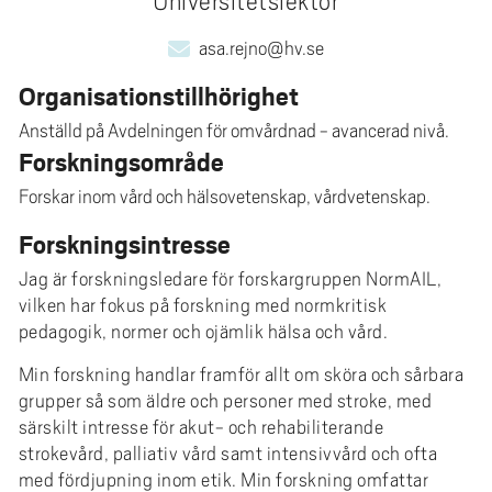
Universitetslektor
e
h
asa.rejno@hv.se
å
Organisationstillhörighet
l
l
Anställd på Avdelningen för omvårdnad - avancerad nivå.
e
Forskningsområde
t
Forskar inom vård och hälsovetenskap, vårdvetenskap.
Forskningsintresse
Jag är forskningsledare för forskargruppen NormAIL,
vilken har fokus på forskning med normkritisk
pedagogik, normer och ojämlik hälsa och vård.
Min forskning handlar framför allt om sköra och sårbara
grupper så som äldre och personer med stroke, med
särskilt intresse för akut- och rehabiliterande
strokevård, palliativ vård samt intensivvård och ofta
med fördjupning inom etik. Min forskning omfattar