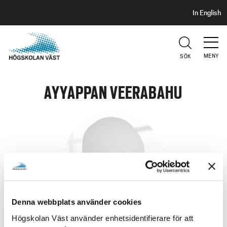
S
H
In English
I
o
D
p
H
U
p
V
MENY
SÖK
a
U
t
D
i
AYYAPPAN VEERABAHU
l
l
h
u
v
u
d
i
Denna webbplats använder cookies
n
n
Högskolan Väst använder enhetsidentifierare för att