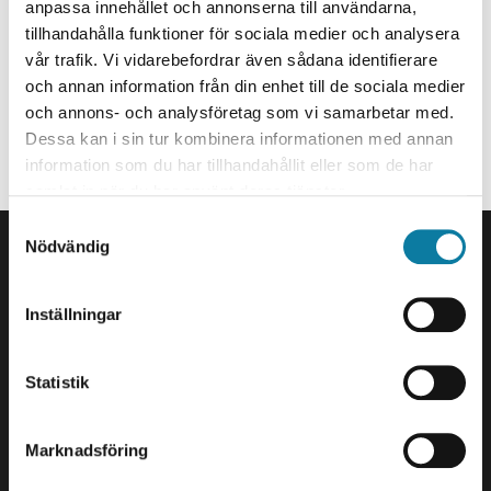
Doktorand
e
anpassa innehållet och annonserna till användarna,
h
tillhandahålla funktioner för sociala medier och analysera
ayyappan.veerabahu@hv.se
vår trafik. Vi vidarebefordrar även sådana identifierare
å
och annan information från din enhet till de sociala medier
+46520223337
l
och annons- och analysföretag som vi samarbetar med.
l
Organisationstillhörighet
Dessa kan i sin tur kombinera informationen med annan
e
information som du har tillhandahållit eller som de har
t
Anställd på Avdelningen för Maskinteknik.
samlat in när du har använt deras tjänster.
SIDFOT
S
Nödvändig
a
Kontakta oss
m
Högskolan Väst
t
461 86 Trollhättan
Inställningar
y
0520-22 30 00
c
k
Statistik
E-post och fler
e
kontaktuppgifter
s
Marknadsföring
v
Besök och leveranser
a