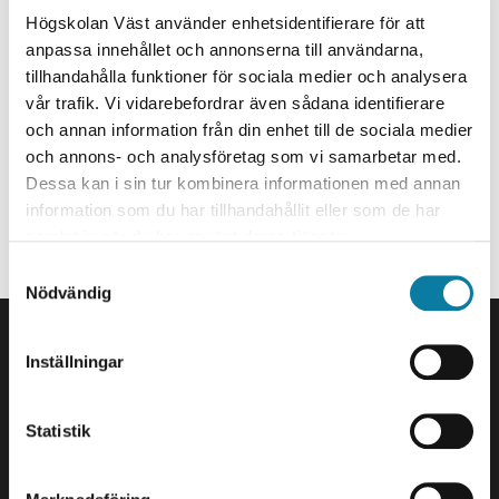
Universitetsadjunkt
e
Högskolan Väst använder enhetsidentifierare för att
h
Adjunkt/sjuksköterska
anpassa innehållet och annonserna till användarna,
å
tillhandahålla funktioner för sociala medier och analysera
christina.karlsson.2@hv.se
l
vår trafik. Vi vidarebefordrar även sådana identifierare
l
+46520223909
och annan information från din enhet till de sociala medier
e
och annons- och analysföretag som vi samarbetar med.
t
Organisationstillhörighet
Dessa kan i sin tur kombinera informationen med annan
information som du har tillhandahållit eller som de har
Anställd på Avdelningen för omvårdnad - avancerad nivå.
samlat in när du har använt deras tjänster.
Phil. Mag. Specialistsjuksköterska i vård av äldre.
S
Nödvändig
a
SIDFOT
m
Kontakta oss
t
Inställningar
Högskolan Väst
y
461 86 Trollhättan
c
0520-22 30 00
k
Statistik
e
E-post och fler
s