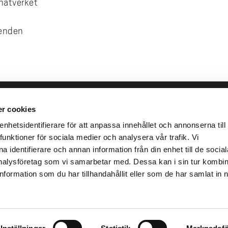
enätverket
renden
r cookies
leveranser
Genvägar
Kris och nödsituation
hetsidentifierare för att anpassa innehållet och annonserna till
lins Gata 2
funktioner för sociala medier och analysera vår trafik. Vi
Press och media
llhättan
 identifierare och annan information från din enhet till de social
Arbeta hos oss
02100-4052
alysföretag som vi samarbetar med. Dessa kan i sin tur kombi
Om webbplatsen
formation som du har tillhandahållit eller som de har samlat in 
Tillgänglighetsredogörels