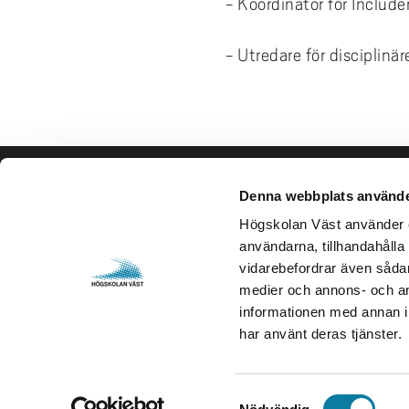
- Koordinator för Includ
- Utredare för disciplinä
Denna webbplats använde
Kontakta oss
Besök och 
Högskolan Väst använder en
Högskolan Väst
Gustava Me
användarna, tillhandahålla 
461 86 Trollhättan
461 32 Tro
vidarebefordrar även sådana
0520-22 30 00
Org. nr. 2
medier och annons- och an
informationen med annan in
E-post och fler
Öppettider
har använt deras tjänster.
kontaktuppgifter
S