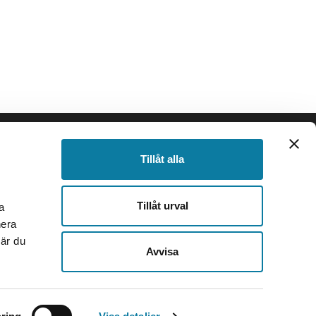
SIDFOT
Följ oss
Tillåt alla
Facebook
Instagram
Tillåt urval
a
TikTok
nera
Youtube
när du
e
LinkedIn
Avvisa