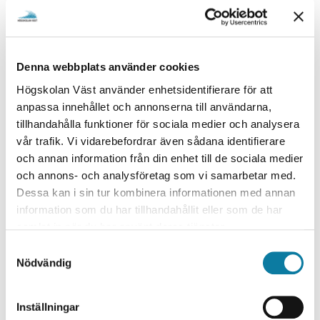
Handläggare utbildning
e
Handläggare
h
å
fredrik.tyren@hv.se
l
Denna webbplats använder cookies
l
+46520223433
Högskolan Väst använder enhetsidentifierare för att
e
I318
anpassa innehållet och annonserna till användarna,
t
tillhandahålla funktioner för sociala medier och analysera
Organisationstillhörighet
vår trafik. Vi vidarebefordrar även sådana identifierare
Anställd på Studieadministration, Akademi- och
och annan information från din enhet till de sociala medier
ledningsstöd.
och annons- och analysföretag som vi samarbetar med.
Dessa kan i sin tur kombinera informationen med annan
- Handläggare av examensärenden och
information som du har tillhandahållit eller som de har
tillgodoräknanden.
samlat in när du har använt deras tjänster.
S
Nödvändig
a
- Valideringsärenden inför antagning till
m
Yrkeslärarprogrammet. Ge stöd och erbjuda
t
kartläggningssamtal till sökande före och under
Inställningar
y