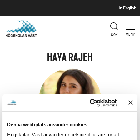
S
H
In English
I
o
D
p
H
U
p
V
MENY
SÖK
a
U
t
D
i
HAYA RAJEH
l
l
h
u
v
u
d
i
Denna webbplats använder cookies
n
n
Högskolan Väst använder enhetsidentifierare för att