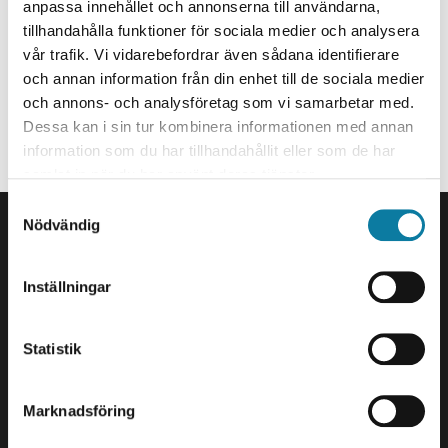
Doktorand
e
anpassa innehållet och annonserna till användarna,
h
tillhandahålla funktioner för sociala medier och analysera
haya.rajeh@hv.se
vår trafik. Vi vidarebefordrar även sådana identifierare
å
och annan information från din enhet till de sociala medier
+46520223215
l
och annons- och analysföretag som vi samarbetar med.
l
Organisationstillhörighet
Dessa kan i sin tur kombinera informationen med annan
e
information som du har tillhandahållit eller som de har
t
Anställd på Avdelningen för Elektroteknik.
samlat in när du har använt deras tjänster.
SIDFOT
S
Nödvändig
a
Kontakta oss
m
Högskolan Väst
t
461 86 Trollhättan
Inställningar
y
0520-22 30 00
c
k
Statistik
E-post och fler
e
kontaktuppgifter
s
Marknadsföring
v
Besök och leveranser
a