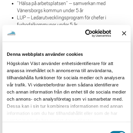
”Hälsa på arbetsplatsen” – samverkan med
Vänersborgs kommun under 5 år
LUP – Ledarutvecklingsprogram för chefer i
fyrbodalkommuner under 5 år
”FHV-NySam. Treårigt forskningsprojekt
kopplat till Institutet för stressmedicin (ISM)
under 3 år
”AMS – arbetsmiljösatsning inom VG-regionen
Denna webbplats använder cookies
2017-2020” - ISM
Högskolan Väst använder enhetsidentifierare för att
”Hammaröprojektet” – ett FoU-projekt i
anpassa innehållet och annonserna till användarna,
samverkan med kollegor på högskolan i
tillhandahålla funktioner för sociala medier och analysera
Halmstad under 2 år. Projektet handlade om
vår trafik. Vi vidarebefordrar även sådana identifierare
förändringsarbete kopplat till en ledningsgrupp.
och annan information från din enhet till de sociala medier
”Carena” – FoU-projekt som var ett
och annons- och analysföretag som vi samarbetar med.
samverkansprojekt mellan flera högskolor där jag
Dessa kan i sin tur kombinera informationen med annan
och Christer Sorbring hade ansvar för ett
information som du har tillhandahållit eller som de har
delmoment
samlat in när du har använt deras tjänster.
Undervisning/handledning
S