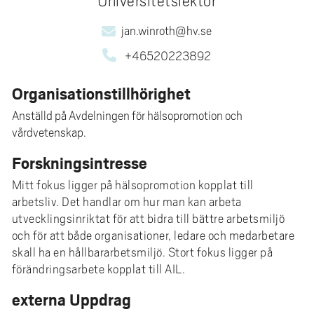
Universitetslektor
e
h
jan.winroth@hv.se
å
+46520223892
l
l
Organisationstillhörighet
e
t
Anställd på Avdelningen för hälsopromotion och
vårdvetenskap.
Forskningsintresse
Mitt fokus ligger på hälsopromotion kopplat till
arbetsliv. Det handlar om hur man kan arbeta
utvecklingsinriktat för att bidra till bättre arbetsmiljö
och för att både organisationer, ledare och medarbetare
skall ha en hållbararbetsmiljö. Stort fokus ligger på
förändringsarbete kopplat till AIL.
externa Uppdrag