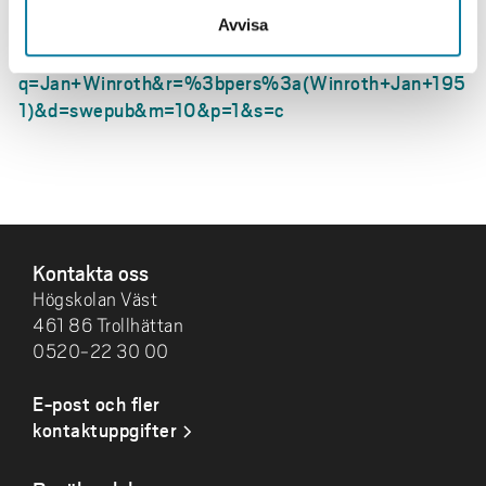
Publikationer
Avvisa
http://swepub.kb.se/hitlist?
q=Jan+Winroth&r=%3bpers%3a(Winroth+Jan+195
1)&d=swepub&m=10&p=1&s=c
SIDFOT
Kontakta oss
Högskolan Väst
461 86 Trollhättan
0520-22 30 00
E-post och fler
kontaktuppgifter