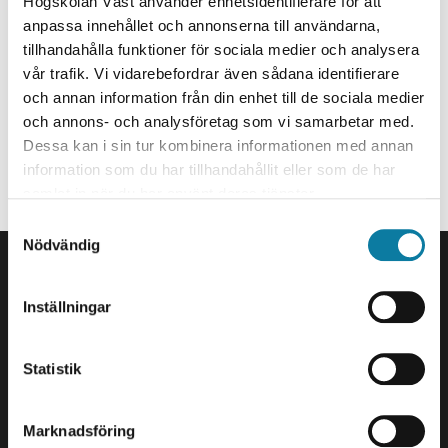
Systemtekniker
Högskolan Väst använder enhetsidentifierare för att
e
anpassa innehållet och annonserna till användarna,
h
jonas.svensson@hv.se
tillhandahålla funktioner för sociala medier och analysera
å
vår trafik. Vi vidarebefordrar även sådana identifierare
+46520223177
l
och annan information från din enhet till de sociala medier
l
och annons- och analysföretag som vi samarbetar med.
Organisationstillhörighet
e
Dessa kan i sin tur kombinera informationen med annan
t
Anställd på Service & IT.
information som du har tillhandahållit eller som de har
samlat in när du har använt deras tjänster.
Systemtekniker DIR, huvudområde nätverk.
S
SIDFOT
Nödvändig
a
Kontakta oss
m
t
Högskolan Väst
Inställningar
y
461 86 Trollhättan
c
0520-22 30 00
k
Statistik
e
E-post och fler
s
kontaktuppgifter
Marknadsföring
v