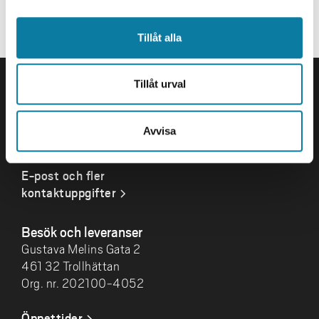
Publikationer
Se profil i Google Scholar
Tillåt alla
SIDFOT
Tillåt urval
Kontakta oss
Högskolan Väst
461 86 Trollhättan
Avvisa
0520-22 30 00
E-post och fler
kontaktuppgifter
Besök och leveranser
Gustava Melins Gata 2
461 32 Trollhättan
Org. nr. 202100-4052
Öppettider