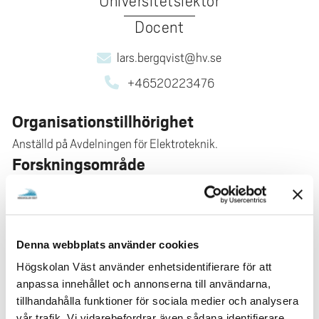
Universitetslektor
e
h
Docent
å
lars.bergqvist@hv.se
l
l
+46520223476
e
t
Organisationstillhörighet
Anställd på Avdelningen för Elektroteknik.
Forskningsområde
Forskar inom teknik, elektroteknik och elektronik,
materialteknik.
Forskningsintresse
Denna webbplats använder cookies
Jag är docent inom materialfysik och min forskning
Högskolan Väst använder enhetsidentifierare för att
handlar om att förstå och förutsäga egenskaper hos
anpassa innehållet och annonserna till användarna,
material från beräkningar och modellering för olika
tillhandahålla funktioner för sociala medier och analysera
tekniska tillämpningar. Mer specifikt har fokus legat på
vår trafik. Vi vidarebefordrar även sådana identifierare