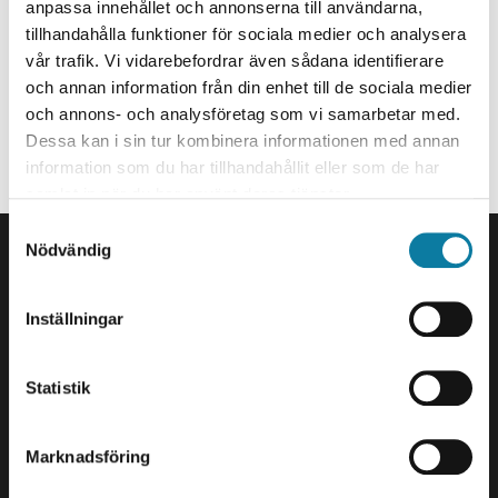
Handläggare, internationella frågor
e
anpassa innehållet och annonserna till användarna,
h
tillhandahålla funktioner för sociala medier och analysera
madeleine.hoffman@hv.se
vår trafik. Vi vidarebefordrar även sådana identifierare
å
och annan information från din enhet till de sociala medier
+46520223245
l
och annons- och analysföretag som vi samarbetar med.
l
Organisationstillhörighet
Dessa kan i sin tur kombinera informationen med annan
e
information som du har tillhandahållit eller som de har
t
Anställd på Kommunikation och Internationella relationer.
samlat in när du har använt deras tjänster.
SIDFOT
S
Nödvändig
a
Kontakta oss
m
Högskolan Väst
t
461 86 Trollhättan
Inställningar
y
0520-22 30 00
c
k
Statistik
E-post och fler
e
kontaktuppgifter
s
Marknadsföring
v
Besök och leveranser
a