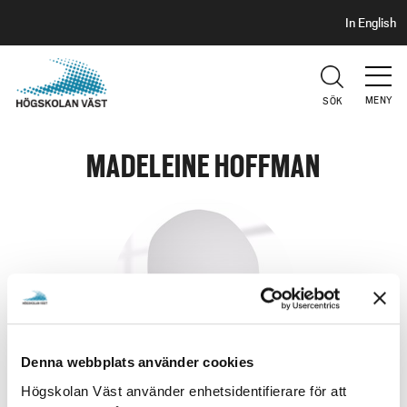
S
H
In English
I
o
D
p
H
U
p
V
MENY
SÖK
a
U
t
D
i
MADELEINE HOFFMAN
l
l
h
u
v
u
d
i
Denna webbplats använder cookies
n
n
Högskolan Väst använder enhetsidentifierare för att