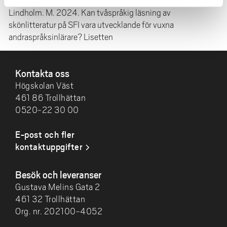
Lindholm. M. 2024. Kan tvåspråkig läsning av
skönlitteratur på SFI vara utvecklande för vuxna
andraspråksinlärare? Lisetten
SIDFOT
Kontakta oss
Högskolan Väst
461 86 Trollhättan
0520-22 30 00
E-post och fler
kontaktuppgifter
Besök och leveranser
Gustava Melins Gata 2
461 32 Trollhättan
Org. nr. 202100-4052