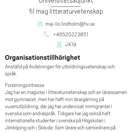
Universitetsadjunkt
e
h
fil mag litteraturvetenskap
å
maj-lis.lindholm@hv.se
l
l
+46520223851
e
J419
t
Organisationstillhörighet
Anställd på Avdelningen för utbildningsvetenskap och
språk.
Forskningsintresse
Jag har en magister i litteraturvetenskap och en lärarexamen
mot gymnasiet, men har haft min lärargärning på
vuxenutbildning, där jag har undervisat immigranter i
svenska som andraspråk. Tidigare har jag också haft
internationella studenter i svenska på Högskolan i
Jönköping och i Skövde. Som lärare och samordnare på