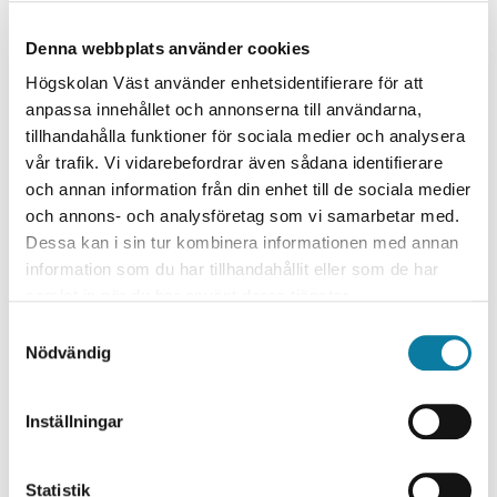
Specialistsjuksköterskeutbildningen med inriktning
Denna webbplats använder cookies
mot intensivvård.
Högskolan Väst använder enhetsidentifierare för att
UPPDRAG EXTERNT
anpassa innehållet och annonserna till användarna,
Jag är granskare för internationella vetenskapliga
tillhandahålla funktioner för sociala medier och analysera
tidskrifter, såsom HERD, BMJ Open och American
vår trafik. Vi vidarebefordrar även sådana identifierare
Journal of Critical Care samt ingår i LÖF:s
och annan information från din enhet till de sociala medier
kvalitétsgranskningsprojekt Säker sepsis som granskar
och annons- och analysföretag som vi samarbetar med.
sepsisvården i svenska regioner.
Dessa kan i sin tur kombinera informationen med annan
FORSKNINGSGRUPPER
information som du har tillhandahållit eller som de har
samlat in när du har använt deras tjänster.
Jag är aktiv forskare i forskargruppen
Rehabiliteringsmedicin vid Göteborgs universitet,
S
Nödvändig
institutionen för neurovetenskap och fysiologi. Vidare är
a
jag sammankallande i forskningsgrupper kring VFU och
m
simulering inom vårdutbildning i samarbete med
t
Inställningar
Högskolor i VGR och Halland.
y
c
KONFERENSBIDRAG
k
Statistik