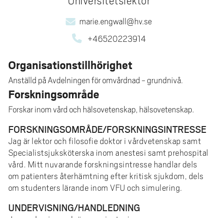
Universitetslektor
e
h
marie.engwall@hv.se
å
+46520223914
l
l
Organisationstillhörighet
e
t
Anställd på Avdelningen för omvårdnad - grundnivå.
Forskningsområde
Forskar inom vård och hälsovetenskap, hälsovetenskap.
FORSKNINGSOMRÅDE/FORSKNINGSINTRESSE
Jag är lektor och filosofie doktor i vårdvetenskap samt
Specialistsjuksköterska inom anestesi samt prehospital
vård. Mitt nuvarande forskningsintresse handlar dels
om patienters återhämtning efter kritisk sjukdom, dels
om studenters lärande inom VFU och simulering.
UNDERVISNING/HANDLEDNING