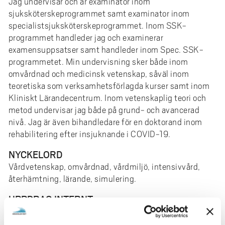
Jag undervisar och är examinator inom
sjuksköterskeprogrammet samt examinator inom
specialistsjuksköterskeprogrammet. Inom SSK-
programmet handleder jag och examinerar
examensuppsatser samt handleder inom Spec. SSK-
programmetet. Min undervisning sker både inom
omvårdnad och medicinsk vetenskap, såväl inom
teoretiska som verksamhetsförlagda kurser samt inom
Kliniskt Lärandecentrum. Inom vetenskaplig teori och
metod undervisar jag både på grund- och avancerad
nivå. Jag är även bihandledare för en doktorand inom
rehabilitering efter insjuknande i COVID-19.
NYCKELORD
Vårdvetenskap, omvårdnad, vårdmiljö, intensivvård,
återhämtning, lärande, simulering.
UPPDRAG INTERNT
Vetenskaplig ledare för Kliniskt lärandecentrum (KLC).
Inriktningsansvarig för