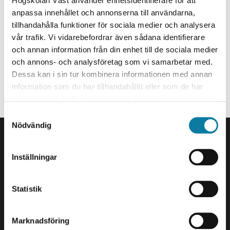
Universitetsadjunkt
Högskolan Väst använder enhetsidentifierare för att
e
anpassa innehållet och annonserna till användarna,
h
Specialistsjuksköterska
tillhandahålla funktioner för sociala medier och analysera
å
vår trafik. Vi vidarebefordrar även sådana identifierare
marina.andersson@hv.se
l
och annan information från din enhet till de sociala medier
l
+46520223951
och annons- och analysföretag som vi samarbetar med.
e
Dessa kan i sin tur kombinera informationen med annan
t
Organisationstillhörighet
information som du har tillhandahållit eller som de har
samlat in när du har använt deras tjänster.
Anställd på Avdelningen för omvårdnad - grundnivå.
S
SIDFOT
Nödvändig
a
Kontakta oss
m
t
Högskolan Väst
Inställningar
y
461 86 Trollhättan
c
0520-22 30 00
k
Statistik
E-post och fler
e
kontaktuppgifter
s
Marknadsföring
v