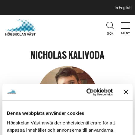
S
H
In English
I
o
D
p
H
U
p
V
MENY
SÖK
a
U
t
D
i
NICHOLAS KALIVODA
l
l
h
u
v
u
d
i
Denna webbplats använder cookies
n
Högskolan Väst använder enhetsidentifierare för att
n
anpassa innehållet och annonserna till användarna,