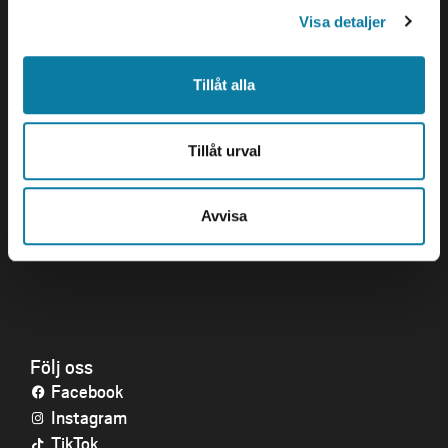
Org. nr. 202100-4052
Visa detaljer
Öppettider
Tillåt alla
Genvägar
Kris och nödsituation
Tillåt urval
Press och media
Arbeta hos oss
Om webbplatsen
Avvisa
Tillgänglighetsredogörelse
Följ oss
Facebook
Instagram
TikTok