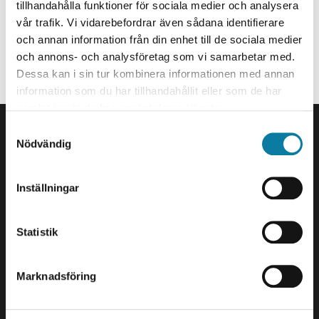
Skrivhandledare
e
tillhandahålla funktioner för sociala medier och analysera
h
vår trafik. Vi vidarebefordrar även sådana identifierare
nicholas.kalivoda@hv.se
och annan information från din enhet till de sociala medier
å
och annons- och analysföretag som vi samarbetar med.
Organisationstillhörighet
l
Dessa kan i sin tur kombinera informationen med annan
l
Anställd på Avdelning för Bibliotek och Studiestöd.
information som du har tillhandahållit eller som de har
e
samlat in när du har använt deras tjänster.
SIDFOT
t
S
Kontakta oss
Nödvändig
a
Högskolan Väst
m
461 86 Trollhättan
t
0520-22 30 00
Inställningar
y
c
E-post och fler
k
Statistik
kontaktuppgifter
e
s
Besök och leveranser
Marknadsföring
v
Gustava Melins Gata 2
a
461 32 Trollhättan
l