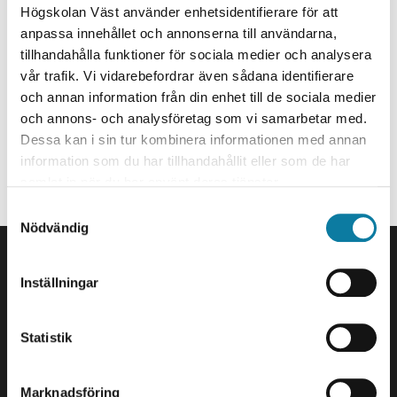
Projektsekreterare
e
Högskolan Väst använder enhetsidentifierare för att
h
anpassa innehållet och annonserna till användarna,
sandra.ohrstrom@hv.se
å
tillhandahålla funktioner för sociala medier och analysera
+46520223824
l
vår trafik. Vi vidarebefordrar även sådana identifierare
l
och annan information från din enhet till de sociala medier
J513
e
och annons- och analysföretag som vi samarbetar med.
Organisationstillhörighet
Dessa kan i sin tur kombinera informationen med annan
t
information som du har tillhandahållit eller som de har
Anställd på Grants and Innovation Office.
samlat in när du har använt deras tjänster.
Projektledare campusutveckling etapp 1
S
Nödvändig
a
SIDFOT
m
Kontakta oss
t
Inställningar
Högskolan Väst
y
461 86 Trollhättan
c
0520-22 30 00
k
Statistik
e
E-post och fler
s
kontaktuppgifter
Marknadsföring