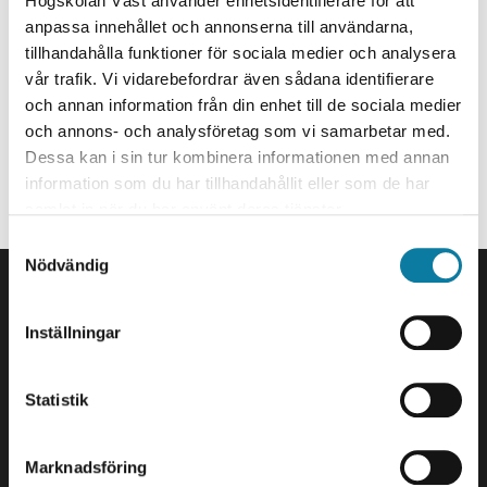
Handläggare utbildning
Högskolan Väst använder enhetsidentifierare för att
e
anpassa innehållet och annonserna till användarna,
h
Teamledare Examen&Betyg
tillhandahålla funktioner för sociala medier och analysera
å
vår trafik. Vi vidarebefordrar även sådana identifierare
tina.hillerborn@hv.se
l
och annan information från din enhet till de sociala medier
l
+46520223733
och annons- och analysföretag som vi samarbetar med.
e
Dessa kan i sin tur kombinera informationen med annan
t
Organisationstillhörighet
information som du har tillhandahållit eller som de har
samlat in när du har använt deras tjänster.
Anställd på Studieadministration.
S
SIDFOT
Nödvändig
a
Kontakta oss
m
t
Högskolan Väst
Inställningar
y
461 86 Trollhättan
c
0520-22 30 00
k
Statistik
E-post och fler
e
kontaktuppgifter
s
Marknadsföring
v