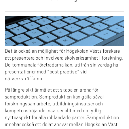
e
h
å
l
l
e
t
Det är också en möjlighet för Högskolan Västs forskare
att presentera och involvera skolverksamhet i forskning.
De kommunala företrädarna kan, utifrån sin vardag ha
presentationer med ”best practise” vid
nätverksträffarna.
På längre sikt är målet att skapa en arena för
samproduktion. Samproduktion kan gälla såväl
forskningssamarbete, utbildningsinsatser och
kompetenshöjande insatser allt med en tydlig
nyttoaspekt för alla inblandade parter. Samproduktion
innebär också ett delat ansvar mellan Högskolan Väst