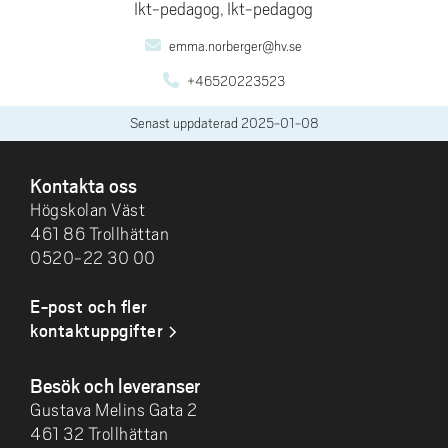
Ikt-pedagog, Ikt-pedagog
emma.norberger@hv.se
+46520223523
Senast uppdaterad
2025-01-08
SIDFOT
Kontakta oss
Högskolan Väst
461 86 Trollhättan
0520-22 30 00
E-post och fler
kontaktuppgifter
Besök och leveranser
Gustava Melins Gata 2
461 32 Trollhättan