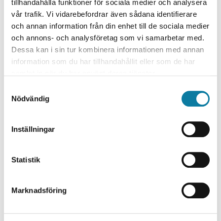
Fyrbodal; Lysekil, Munkedal, Tanum, Färgelanda, Dals-
tillhandahålla funktioner för sociala medier och analysera
Ed, Strömstad, Orust och Sotenäs, och
vår trafik. Vi vidarebefordrar även sådana identifierare
Kunskapsförbundet Väst samt Högskolan Väst.
och annan information från din enhet till de sociala medier
och annons- och analysföretag som vi samarbetar med.
Bli medlem i FIKA
Dessa kan i sin tur kombinera informationen med annan
Överenskommelse IKT-nätverket
information som du har tillhandahållit eller som de har
samlat in när du har använt deras tjänster.
Anmälningsformulär
S
Nödvändig
a
Kontaktpersoner
expand_more
m
t
Inställningar
y
KONTAKTPERSON
c
Lars Johansson
k
Statistik
e
s
Marknadsföring
v
a
l