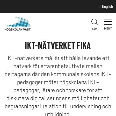
S
H
In English
I
o
D
p
H
U
p
V
MENY
SÖK
a
U
t
D
IKT-NÄTVERKET FIKA
i
l
l
IKT-nätverkets mål är att hålla levande ett
h
nätverk för erfarenhetsutbyte mellan
u
deltagarna där den kommunala skolans IKT-
v
pedagoger möter högskolans IKT-
u
pedagoger, lärare och forskare för att
d
i
diskutera digitaliseringens möjligheter och
n
begränsningar i relation till undervisning och
n
utbildning.