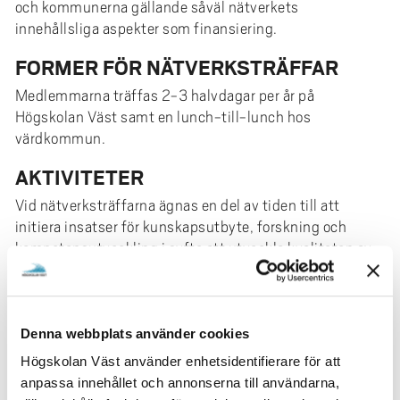
och kommunerna gällande såväl nätverkets
innehållsliga aspekter som finansiering.
FORMER FÖR NÄTVERKSTRÄFFAR
Medlemmarna träffas 2-3 halvdagar per år på
Högskolan Väst samt en lunch-till-lunch hos
värdkommun.
AKTIVITETER
Vid nätverksträffarna ägnas en del av tiden till att
initiera insatser för kunskapsutbyte, forskning och
kompetensutveckling i syfte att utveckla kvaliteten av
IKTområdet i förskola, skola och högskola. Forskare från
Högskolan Väst samt externa föreläsare kan också vara
med på delar av träffarna.
Denna webbplats använder cookies
NÄTVERKETS PARTER
Högskolan Väst använder enhetsidentifierare för att
Nätverket utgörs i dagsläget av 8 st kommuner inom
anpassa innehållet och annonserna till användarna,