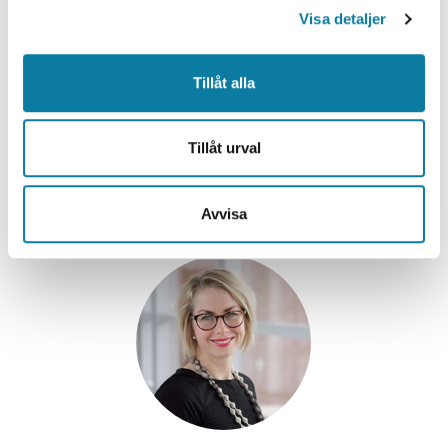
Visa detaljer
Tillåt alla
Avdelningschef
Tillåt urval
lars.johansson@hv.se
+46520223514
Avvisa
Emma Norberger