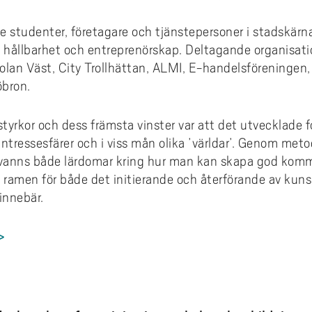
e studenter, företagare och tjänstepersoner i stadskärna
hållbarhet och entreprenörskap. Deltagande organisation
olan Väst, City Trollhättan, ALMI, E-handelsföreningen
öbron.
styrkor och dess främsta vinster var att det utvecklade 
 intressesfärer och i viss mån olika ’världar’. Genom meto
vanns både lärdomar kring hur man kan skapa god kom
 ramen för både det initierande och återförande av kun
innebär.
>