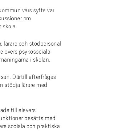
kommun vars syfte var
skussioner om
 skola.
r, lärare och stödpersonal
elevers psykosociala
maningarna i skolan.
an. Därtill efterfrågas
n stödja lärare med
de till elevers
funktioner besätts med
re sociala och praktiska