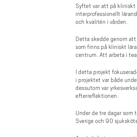
Syftet var att på klinisk
interprofessionellt lära
och kvalitén i vården.
Detta skedde genom att 
som finns på kliniskt l
centrum. Att arbeta i te
I detta projekt fokusera
i projektet var både und
dessutom var yrkesverks
efterreflektionen.
Under de tre dagar som t
Sverige och 90 sjuksköt