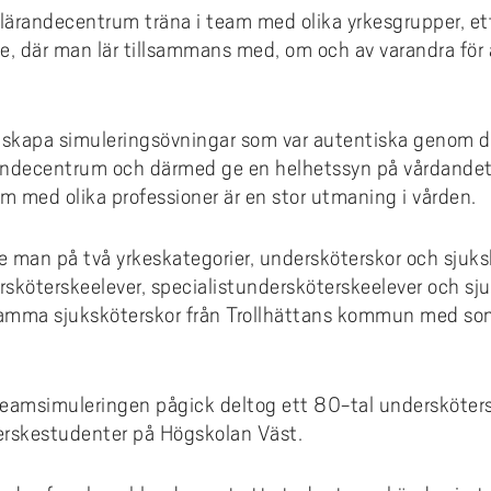
t lärandecentrum träna i team med olika yrkesgrupper, ett
nde, där man lär tillsammans med, om och av varandra för
skapa simuleringsövningar som var autentiska genom de
ärandecentrum och därmed ge en helhetssyn på vårdandet
am med olika professioner är en stor utmaning i vården.
de man på två yrkeskategorier, undersköterskor och sjuks
ersköterskeelever, specialistundersköterskeelever och sj
amma sjuksköterskor från Trollhättans kommun med som
eamsimuleringen pågick deltog ett 80-tal undersköters
erskestudenter på Högskolan Väst.