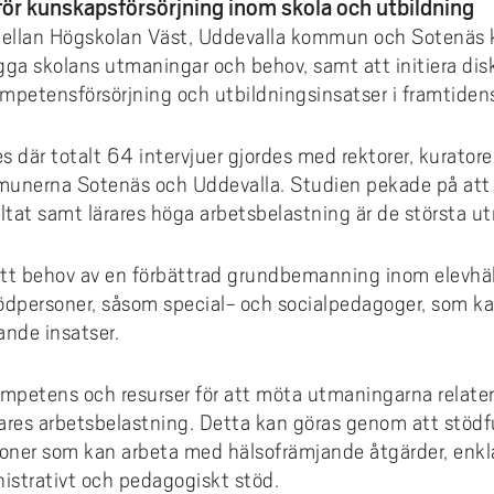
ör kunskapsförsörjning inom skola och utbildning
ellan Högskolan Väst, Uddevalla kommun och Sotenäs 
lägga skolans utmaningar och behov, samt att initiera di
mpetensförsörjning och utbildningsinsatser i framtidens
 där totalt 64 intervjuer gjordes med rektorer, kuratore
munerna Sotenäs och Uddevalla. Studien pekade på att 
tat samt lärares höga arbetsbelastning är de största ut
tt behov av en förbättrad grundbemanning inom elevhäls
stödpersoner, såsom special- och socialpedagoger, som ka
ande insatser.
petens och resurser för att möta utmaningarna relatera
rares arbetsbelastning. Detta kan göras genom att stöd
ioner som kan arbeta med hälsofrämjande åtgärder, enkla
nistrativt och pedagogiskt stöd.