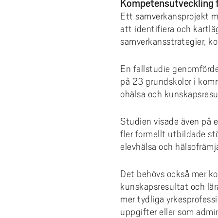
Kompetensutveckling f
Ett samverkansprojekt m
att identifiera och kart
samverkansstrategier, ko
En fallstudie genomfördes
på 23 grundskolor i kom
ohälsa och kunskapsresul
Studien visade även på e
fler formellt utbildade 
elevhälsa och hälsofrämj
Det behövs också mer kom
kunskapsresultat och lä
mer tydliga yrkesprofess
uppgifter eller som admi