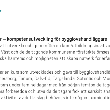
>
or – kompetensutveckling för bygglovshandläggare
 att utveckla och genomföra en kurs/utbildningsinsats
 Väst och de deltagande kommunerna förstärkte ömsesid
ska hanteras och möjligheten att skapa nätverk för erf
var en kurs som utvecklades och gavs till bygglovshand
änersborg, Tanum, Dals-Ed, Färgelanda, Sotenäs och Mu
orm under fem heldagar med från början femton deltagare.
ra förberedda och utvalda deltagare fick ett särskilt ansv
aktivitet av detta slag behövdes inte någon examinatio