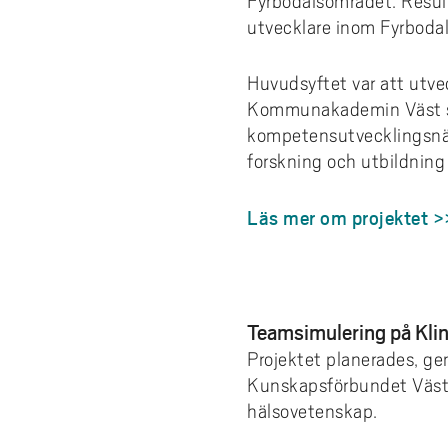
Fyrbodalsområdet. Resul
utvecklare inom Fyrbodal
Huvudsyftet var att utve
Kommunakademin Väst sam
kompetensutvecklingsnät
forskning och utbildning i 
Läs mer om projektet >
Teamsimulering på Kli
Projektet planerades, g
Kunskapsförbundet Väst,
hälsovetenskap.