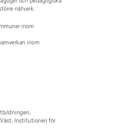
edagoger och pedagogiska
törre nätverk.
 kommuner inom
 samverkan inom
tbildningen,
st, Institutionen för