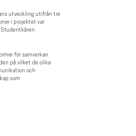
ns utveckling utifrån tre
er i projektet var
, Studentkåren
former för samverkan
den på vilket de olika
munikation och
skap som