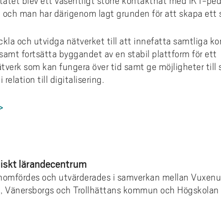
tatet blev ett väsentligt större kontaktnät med IKT-p
 och man har därigenom lagt grunden för att skapa ett s
ckla och utvidga nätverket till att innefatta samtliga
t fortsätta byggandet av en stabil plattform för ett
verk som kan fungera över tid samt ge möjligheter till
relation till digitalisering.
>
niskt lärandecentrum
enomfördes och utvärderades i samverkan mellan Vuxenu
 Vänersborgs och Trollhättans kommun och Högskolan Vä