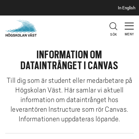
S
H
In English
I
o
D
p
H
U
p
V
MENY
SÖK
a
U
t
D
INFORMATION OM
i
l
DATAINTRÅNGET I CANVAS
l
h
Till dig som är student eller medarbetare på
u
Högskolan Väst. Här samlar vi aktuell
v
information om dataintrånget hos
u
d
leverantören Instructure som rör Canvas.
i
Informationen uppdateras löpande.
n
n