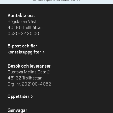
SIDFOT
Kontakta oss
Högskolan Väst
461 86 Trollhättan
0520-22 30 00
E-post och fler
kontaktuppgifter
Besök och leveranser
Gustava Melins Gata 2
461 32 Trollhättan
Org. nr. 202100-4052
Öppettider
Genvägar