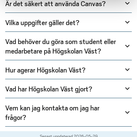
Är det säkert att använda Canvas?
expand_more
Vilka uppgifter gäller det?
expand_more
Vad behöver du göra som student eller
expand_more
medarbetare på Högskolan Väst?
Hur agerar Högskolan Väst?
expand_more
Vad har Högskolan Väst gjort?
expand_more
Vem kan jag kontakta om jag har
expand_more
frågor?
Senast uppdaterad
2026-05-29