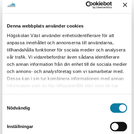
Uppdaterat 2026-05-12 kl 16:00
Denna webbplats använder cookies
Om inget oväntat inträffar planerar högskolan imorgon
Högskolan Väst använder enhetsidentifierare för att
13/5 fr.o.m. kl 07:00 att öppna alla kopplingar till andra
anpassa innehållet och annonserna till användarna,
system, dvs då kommer allt att fungera som vanligt
tillhandahålla funktioner för sociala medier och analysera
igen.
vår trafik. Vi vidarebefordrar även sådana identifierare
och annan information från din enhet till de sociala medier
Uppdaterat 2026-05-12 kl 10:30
och annons- och analysföretag som vi samarbetar med.
Dessa kan i sin tur kombinera informationen med annan
Av försiktighetsskäl kommer vissa kopplingar till andra
information som du har tillhandahållit eller som de har
system att vara nedstängda och det innebär att vissa
samlat in när du har använt deras tjänster.
funktioner inuti Canvas inte kommer att fungera som
S
vanligt. Exempelvis uppdateras inte schemat inne i
Nödvändig
a
Ditt schema når du direkt via KronoX
Canvas.
.
m
t
Inställningar
y
Uppdaterat 2026-05-08 kl 16:00