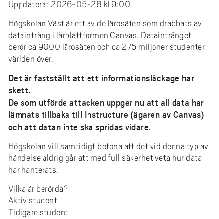
e
Uppdaterat 2026-05-28 kl 9:00
h
Högskolan Väst är ett av de lärosäten som drabbats av
å
dataintrång i lärplattformen Canvas. Dataintrånget
l
berör ca 9000 lärosäten och ca 275 miljoner studenter
l
världen över.
e
Det är fastställt att ett informationsläckage har
t
skett.
De som utförde attacken uppger nu att all data har
lämnats tillbaka till Instructure (ägaren av Canvas)
och att datan inte ska spridas vidare.
Högskolan vill samtidigt betona att det vid denna typ av
händelse aldrig går att med full säkerhet veta hur data
har hanterats.
Vilka är berörda?
Aktiv student
Tidigare student