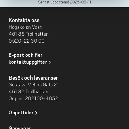
Senast uppdaterad
2025-08-11
SIDFOT
Kontakta oss
Högskolan Väst
461 86 Trollhättan
0520-22 30 00
E-post och fler
kontaktuppgifter
Besök och leveranser
Gustava Melins Gata 2
461 32 Trollhättan
Org. nr. 202100-4052
Öppettider
Genvägar