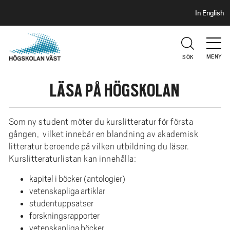
S
H
In English
I
o
D
p
H
U
p
V
MENY
SÖK
a
U
t
D
LÄSA PÅ HÖGSKOLAN
i
l
l
Som ny student möter du kurslitteratur för första
h
gången, vilket innebär en blandning av akademisk
u
litteratur beroende på vilken utbildning du läser.
v
Kurslitteraturlistan kan innehålla:
u
kapitel i böcker (antologier)
d
vetenskapliga artiklar
i
studentuppsatser
n
forskningsrapporter
n
vetenskapliga böcker