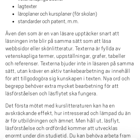
e
lagtexter
h
läroplaner och kursplaner (för skolan)
å
standarder och patent, m.m.
l
Även den som är en van läsare upptäcker snart att
l
läsningen inte blir på samma sätt som att läsa
e
webbsidor eller skönlitteratur. Texterna är fyllda av
t
vetenskapliga termer, uppställningar, grafer, tabeller
och referenser. Texterna bjuder inte in läsaren på samma
sätt, utan kräver en aktiv tankebearbetning av innehåll
för att tillgodogöra sig kunskapen i texten. Nya ord och
begrepp behöver extra mycket bearbetning för att
läsförståelsen och läsflytet ska fungera.
Det första mötet med kurslitteraturen kan ha en
avskräckande effekt, hur intresserad och lämpad du än
är för utbildningen och ämnet. Men håll ut, läsflyt,
läsförståelse och ordförråd kommer att utvecklas
enormt under din studietid. Du kan behöva arbeta fram