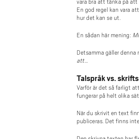
vara bra att tänka på att 
En god regel kan vara at
hur det kan se ut.
En sådan här mening:
Mi
Detsamma gäller denna
att…
Talspråk vs. skrift
Varför är det så farligt a
fungerar på helt olika sät
När du skrivit en text fi
publiceras. Det finns int
Den skrivna texten har fle