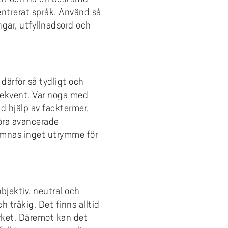
entrerat språk. Använd så
ngar, utfyllnadsord och
därför så tydligt och
nsekvent. Var noga med
d hjälp av facktermer,
föra avancerade
ämnas inget utrymme för
bjektiv, neutral och
 tråkig. Det finns alltid
rket. Däremot kan det