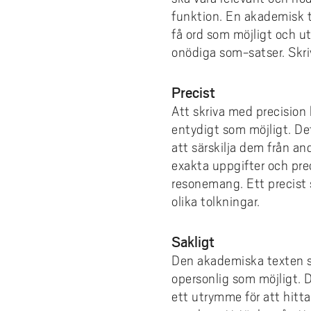
e
SHV - Studentkåren vid Högskolan
fina
funktion. En akademisk t
Examination
Boka grupprum
Tea
Akad
Väst
Programvaror
h
skr
få ord som möjligt och ut
Era
å
Rättigheter & skyldigheter
Kyrkan
Hit
Utskrift och kopiering
onödiga som-satser. Skr
l
Stu
När 
Tillgodoräknande
Studentkåren vid Högskolan Väst
Webbtjänster
l
Hur
Precist
e
Examensbevis
WiFi - trådlöst nätverk
Att skriva med precision 
t
Vilk
Praktik
Byt lösenord
entydigt som möjligt. De
Vad
att särskilja dem från a
Mitt program
Tjänstedefinition
exakta uppgifter och pre
Anta
Stipendier
Logga in med MFA
resonemang. Ett precist
Utla
olika tolkningar.
Kon
Sakligt
Stu
Den akademiska texten ska
opersonlig som möjligt. D
ett utrymme för att hitt