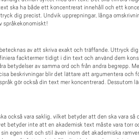
nsieringsmöjligheter
konto
ext ska ha både ett koncentrerat innehåll och ett konc
ms
emiskt språk: läs- och
ivhandledning
tryck dig precist. Undvik upprepningar, långa omskrivni
smus+ ambassadör
ta fulltext med LibKey Nomad
iv språkekonomiskt!
diehandledning
och vart kan jag åka?
 ansöker jag?
betecknas av att skriva exakt och träffande. Uttryck dig 
a urvalskriterier gäller
finiera facktermer tidigt i din text och använd dem ko
 händer efter ansökan?
ndra betydelser av samma ord och från andra begrepp. Me
cisa beskrivningar blir det lättare att argumentera och 
gen till utlandsperiod
 språk gör också din text mer koncentrerad. Dessutom l
ndsstudier per institution
takt
dentintervjuer
 också vara saklig, vilket betyder att den ska vara så o
et betyder inte att en akademisk text måste vara torr och
a sin egen röst och stil även inom det akademiska ramve