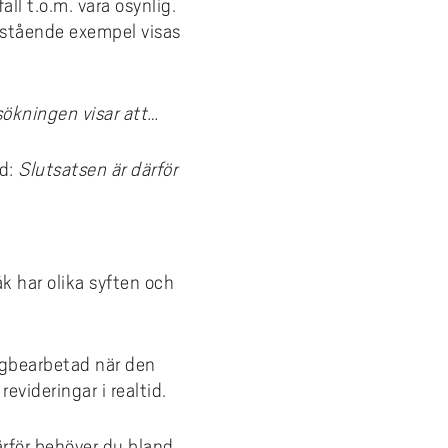
all t.o.m. vara osynlig.
anstående exempel visas
ökningen visar att…
ed:
Slutsatsen är därför
åk har olika syften och
digbearbetad när den
evideringar i realtid.
Därför behöver du bland