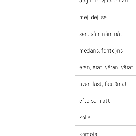
Jag intervjuade han.
mej, dej, sej
sen, sån, nån, nåt
medans, förr(e)ns
eran, erat, våran, vårat
även fast, fastän att
eftersom att
kolla
kompis