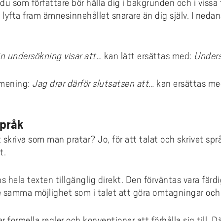
du som författare bör hålla dig i bakgrunden och i vissa f
t lyfta fram ämnesinnehållet snarare än dig själv. I ned
n undersökning visar att…
kan lätt ersättas med:
Unders
 mening:
Jag drar därför slutsatsen att…
kan ersättas m
språk
tt skriva som man pratar? Jo, för att talat och skrivet spr
t.
nns hela texten tillgänglig direkt. Den förväntas vara fär
e samma möjlighet som i talet att göra omtagningar och r
r formella regler och konventioner att förhålla sig till. 