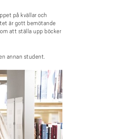
öppet på kvällar och
rbetet är gott bemötande
 som att ställa upp böcker
d en annan student.