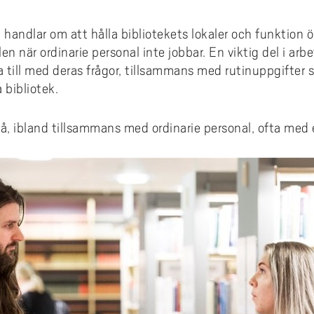
nsieringsmöjligheter
konto
ms
emiskt språk: läs- och
ivhandledning
 handlar om att hålla bibliotekets lokaler och funktion 
smus+ ambassadör
ta fulltext med LibKey Nomad
ällen när ordinarie personal inte jobbar. En viktig del i a
diehandledning
och vart kan jag åka?
lpa till med deras frågor, tillsammans med rutinuppgifter
a bibliotek.
 ansöker jag?
a urvalskriterier gäller
två, ibland tillsammans med ordinarie personal, ofta me
 händer efter ansökan?
gen till utlandsperiod
ndsstudier per institution
takt
dentintervjuer