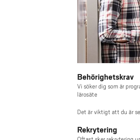
Behörighetskrav
Vi söker dig som är progr
lärosäte
Det är viktigt att du är
Rekrytering
Oftast sker rekrytering u