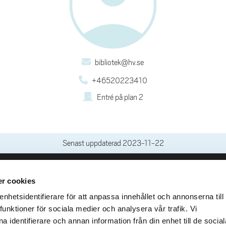
account_circle
bibliotek@hv.se
+46520223410
Entré på plan 2
Senast uppdaterad
2023-11-22
r cookies
leveranser
Genvägar
Kris och nödsituation
hetsidentifierare för att anpassa innehållet och annonserna till
lins Gata 2
funktioner för sociala medier och analysera vår trafik. Vi
Press och media
llhättan
 identifierare och annan information från din enhet till de social
Arbeta hos oss
02100-4052