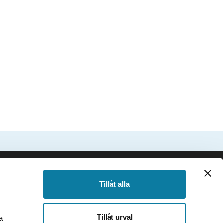
SIDFOT
Följ oss
Tillåt alla
Facebook
Instagram
Tillåt urval
a
TikTok