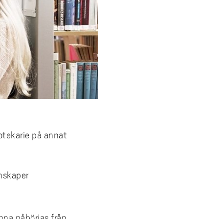
iotekarie på annat
unskaper
nna påbörjas från