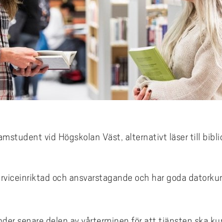
amstudent vid Högskolan Väst, alternativt läser till bibl
 serviceinriktad och ansvarstagande och har goda datork
nder senare delen av vårterminen för att tjänsten ska ku