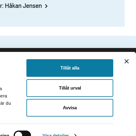
r: Håkan Jensen
SIDFOT
Följ oss
Tillåt alla
Facebook
Instagram
Tillåt urval
a
TikTok
nera
Youtube
när du
e
LinkedIn
Avvisa
ring
Visa detaljer