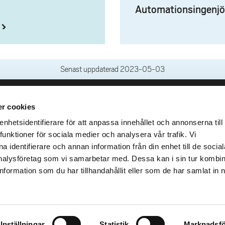
Automationsingenjö
Senast uppdaterad
2023-05-03
r cookies
leveranser
Genvägar
Kris och nödsituation
hetsidentifierare för att anpassa innehållet och annonserna till
lins Gata 2
funktioner för sociala medier och analysera vår trafik. Vi
Press och media
llhättan
 identifierare och annan information från din enhet till de social
Arbeta hos oss
02100-4052
alysföretag som vi samarbetar med. Dessa kan i sin tur kombi
Om webbplatsen
formation som du har tillhandahållit eller som de har samlat in 
Tillgänglighetsredogörels
Inställningar
Statistik
Marknadsfö