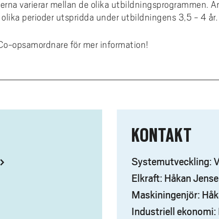
rna varierar mellan de olika utbildningsprogrammen. Ar
nsieringsmöjligheter
konto
ms
emiskt språk: läs- och
a olika perioder utspridda under utbildningens 3,5 - 4 år.
ivhandledning
smus+ ambassadör
ta fulltext med LibKey Nomad
diehandledning
och vart kan jag åka?
Co-opsamordnare för mer information!
 ansöker jag?
a urvalskriterier gäller
 händer efter ansökan?
gen till utlandsperiod
KONTAKT
ndsstudier per institution
takt
Systemutveckling: 
dentintervjuer
Elkraft: Håkan Jens
Maskiningenjör: Hå
Industriell ekonomi