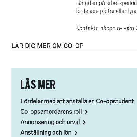
e
SHV - Studentkåren vid Högskolan
Längden på arbetsperiode
fina
Examination
Boka grupprum
Tea
Akad
Väst
Programvaror
h
fördelade på tre eller fyr
skr
Era
å
Rättigheter & skyldigheter
Kyrkan
Hit
Utskrift och kopiering
l
Stu
När 
Kontakta någon av våra 
Tillgodoräknande
Studentkåren vid Högskolan Väst
Webbtjänster
l
Hur
e
Examensbevis
WiFi - trådlöst nätverk
LÄR DIG MER OM CO-OP
t
Vilk
Praktik
Byt lösenord
Vad
Mitt program
Tjänstedefinition
Anta
Stipendier
Logga in med MFA
LÄS MER
Utla
Kon
Fördelar med att anställa en Co-opstudent
Stu
Co-opsamordarens roll
Annonsering och urval
Anställning och lön