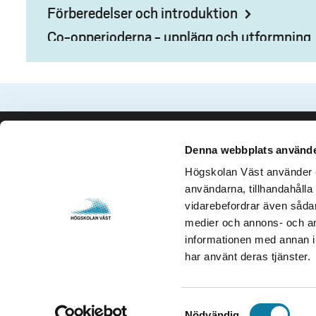
Förberedelser och introduktion
Co-opperioderna - upplägg och utformning
Denna webbplats använde
Kontakta oss
Besök och 
Högskolan Väst använder en
Högskolan Väst
Gustava Me
användarna, tillhandahålla 
461 86 Trollhättan
461 32 Tro
vidarebefordrar även sådana
0520-22 30 00
Org. nr. 2
medier och annons- och an
informationen med annan in
E-post och fler
Öppettider
har använt deras tjänster.
kontaktuppgifter
S
Nödvändig