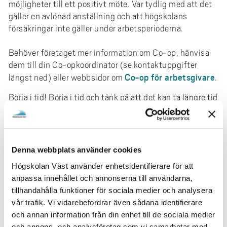
möjligheter till ett positivt möte. Var tydlig med att det
gäller en avlönad anställning och att högskolans
försäkringar inte gäller under arbetsperioderna.
Behöver företaget mer information om Co-op, hänvisa
dem till din Co-opkoordinator (se kontaktuppgifter
Co-op för arbetsgivare
längst ned) eller webbsidor om
.
Börja i tid! Börja i tid och tänk på att det kan ta längre tid
än du tror. Var artig även om du får ett nej, du kanske får
möjlighet att arbeta där i framtiden.
Denna webbplats använder cookies
MER OM CO-OP
Högskolan Väst använder enhetsidentifierare för att
anpassa innehållet och annonserna till användarna,
Co-opstudent - Ingenjör
tillhandahålla funktioner för sociala medier och analysera
Co-opstudent - Systemutvecklare
vår trafik. Vi vidarebefordrar även sådana identifierare
När du fått din Co-opplats
och annan information från din enhet till de sociala medier
Gör Co-op utomlands
och annons- och analysföretag som vi samarbetar med.