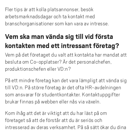
e
h
Fler tips är att kolla platsannonser, besök
arbetsmarknadsdagar och ta kontakt med
å
branschorganisationer som kan vara av intresse.
l
l
Vem ska man vända sig till vid första
e
kontakten med ett intressant företag?
t
Vem på det företaget du valt att kontakta har mandat att
besluta om Co-opplatser? Är det personalchefen,
produktionschefen eller VD:n?
På ett mindre företag kan det vara lämpligt att vända sig
till VD:n. På större företag är det ofta HR-avdelningen
som ansvarar för studentkontakter. Kontaktuppgifter
brukar finnas på webben eller nås via växeln.
Kom ihåg att det är viktigt att du har läst på om
företaget så att de förstår att du är seriös och
intresserad av deras verksamhet. På så sätt ökar du dina