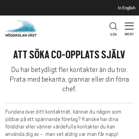
S
H
In English
I
o
D
p
H
U
p
V
MENY
SÖK
a
U
t
D
ATT SÖKA CO-OPPLATS SJÄLV
i
l
l
Du har betydligt fler kontakter än du tror.
h
Prata med bekanta, grannar eller din förra
u
chef.
v
u
d
Fundera över ditt kontaktnät, känner du någon som
i
jobbar på ett spännande företag? Kanske har dina
n
föräldrar eller vänner värdefulla kontakter du kan
n
använda dig av - man vet aldrig var man får napp!