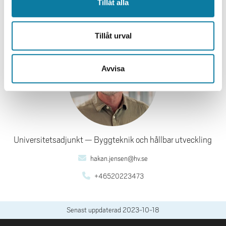
OPSAMORDNARE
Tillåt alla
Håkan Jensen
Tillåt urval
Avvisa
Universitetsadjunkt
Byggteknik och hållbar utveckling
hakan.jensen@hv.se
+46520223473
Senast uppdaterad
2023-10-18
SIDFOT