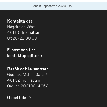
Senast uppdaterad
2024-06-11
SIDFOT
Kontakta oss
Högskolan Väst
461 86 Trollhättan
0520-22 30 00
E-post och fler
kontaktuppgifter
Besök och leveranser
Gustava Melins Gata 2
461 32 Trollhättan
Org. nr. 202100-4052
Öppettider