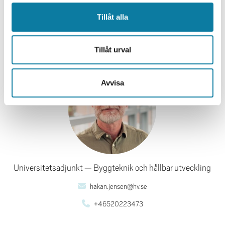
Tillåt alla
KONTAKT CO-OPKOORDINATOR
Håkan Jensen
Tillåt urval
Avvisa
Universitetsadjunkt
Byggteknik och hållbar utveckling
hakan.jensen@hv.se
+46520223473