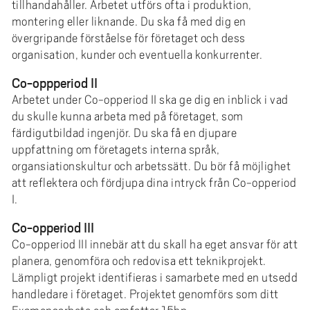
e
tillhandahåller. Arbetet utförs ofta i produktion,
h
montering eller liknande. Du ska få med dig en
övergripande förståelse för företaget och dess
å
organisation, kunder och eventuella konkurrenter.
l
l
Co-oppperiod II
e
Arbetet under Co-opperiod II ska ge dig en inblick i vad
t
du skulle kunna arbeta med på företaget, som
färdigutbildad ingenjör. Du ska få en djupare
uppfattning om företagets interna språk,
organsiationskultur och arbetssätt. Du bör få möjlighet
att reflektera och fördjupa dina intryck från Co-opperiod
I.
Co-opperiod III
Co-opperiod III innebär att du skall ha eget ansvar för att
planera, genomföra och redovisa ett teknikprojekt.
Lämpligt projekt identifieras i samarbete med en utsedd
handledare i företaget. Projektet genomförs som ditt