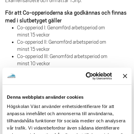
Examensarbete och omfattar 15hp.
För att Co-opperioderna ska godkännas och finnas
med i slutbetyget gäller
Co-opperiod I: Genomförd arbetsperiod om
minst 15 veckor
Co-opperiod II: Genomförd arbetsperiod om
minst 15 veckor
Co-opperiod III: Genomförd arbetsperiod om
minst 10 veckor
Efter varje Co-opperiod ska du informera studenter som
går första terminen om hur du upplevt din co-opperiod
och varför du valde att studera med co-op. Se respektive
utbildningsplan för ditt program, för mer information.
Denna webbplats använder cookies
Högskolan Väst använder enhetsidentifierare för att
anpassa innehållet och annonserna till användarna,
MER OM CO-OP
tillhandahålla funktioner för sociala medier och analysera
vår trafik. Vi vidarebefordrar även sådana identifierare
Co-opstudent - Ingenjör