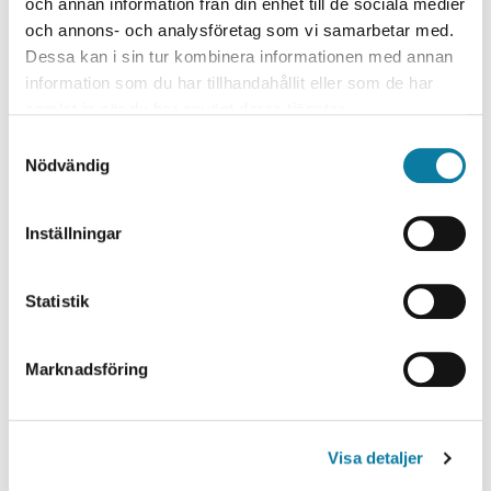
och annan information från din enhet till de sociala medier
Co-opstudent - Systemutvecklare
och annons- och analysföretag som vi samarbetar med.
När du fått din Co-opplats
Dessa kan i sin tur kombinera informationen med annan
Gör Co-op utomlands
information som du har tillhandahållit eller som de har
samlat in när du har använt deras tjänster.
S
Nödvändig
a
m
t
Inställningar
y
SÅ SÖKER DU
c
k
Statistik
Söka Co-opplats själv
e
Cv och meriter
s
Marknadsföring
Anställningsintervju
v
a
l
Visa detaljer