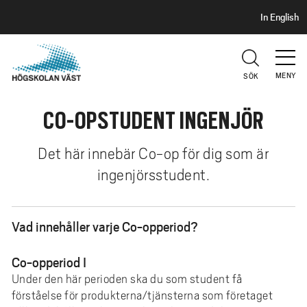
S
H
In English
I
o
D
p
H
U
p
V
MENY
SÖK
a
U
t
D
CO-OPSTUDENT INGENJÖR
i
l
l
Det här innebär Co-op för dig som är
h
ingenjörsstudent.
u
v
u
Vad innehåller varje Co-opperiod?
d
i
Co-opperiod I
n
Under den här perioden ska du som student få
n
förståelse för produkterna/tjänsterna som företaget