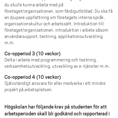
e
du skulle kunna arbeta med på
h
företaget/organisationen, som färdigutbildad. Du ska få
å
en djupare uppfattning om företagets interna språk,
l
organisationskultur och arbetssätt. Introduktion till
l
företaget/organisationen, introduktion i arbete såsom
e
användarsupport, testning, applikationsutveckling
t
m.m.
Co-opperiod 3 (10 veckor)
Delta i arbete med programmering och testning,
verksamhetsutveckling, utveckling av e-tjänster m.m.
Co-opperiod 4 (10 veckor)
Självständigt ansvara för eller medverka i ett mindre
projekt på arbetsplatsen.
Högskolan har följande krav på studenten för att
arbetsperioden skall bli godkänd och rapporterad i