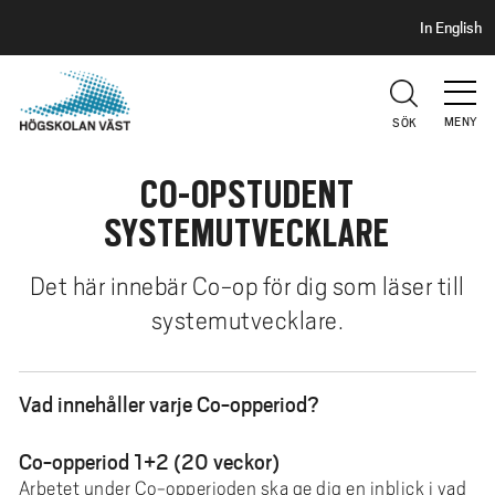
S
H
In English
I
o
D
p
H
U
p
V
MENY
SÖK
a
U
t
D
CO-OPSTUDENT
i
l
SYSTEMUTVECKLARE
l
h
Det här innebär Co-op för dig som läser till
u
systemutvecklare.
v
u
d
Vad innehåller varje Co-opperiod?
i
n
Co-opperiod 1+2 (20 veckor)
n
Arbetet under Co-opperioden ska ge dig en inblick i vad