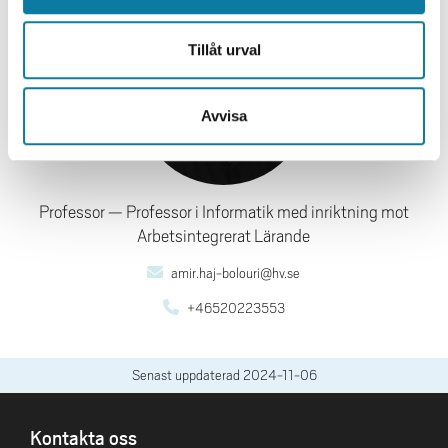
Tillåt urval
Avvisa
Professor
Professor i Informatik med inriktning mot
Arbetsintegrerat Lärande
amir.haj-bolouri@hv.se
+46520223553
Senast uppdaterad
2024-11-06
SIDFOT
Kontakta oss