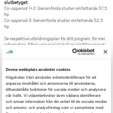
slutbetyget:
Co-opperiod 1+2: Genomförda studier omfattande 37,5
hp.
Co-opperiod 3: Genomförda studier omfattande 52,5
hp.
Se respektive utbildningsplan för ditt program, för mer
information. Efter varje period skall en skriftlig rapport
lämnas in.
MER OM CO-OP
Denna webbplats använder cookies
Högskolan Väst använder enhetsidentifierare för att
Co-opstudent - Ingenjör
anpassa innehållet och annonserna till användarna,
Co-opstudent - Systemutvecklare
tillhandahålla funktioner för sociala medier och analysera
När du fått din Co-opplats
vår trafik. Vi vidarebefordrar även sådana identifierare
Gör Co-op utomlands
och annan information från din enhet till de sociala medier
och annons- och analysföretag som vi samarbetar med.