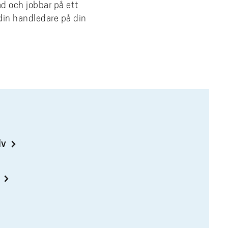
ad och jobbar på ett
d din handledare på din
lv
u