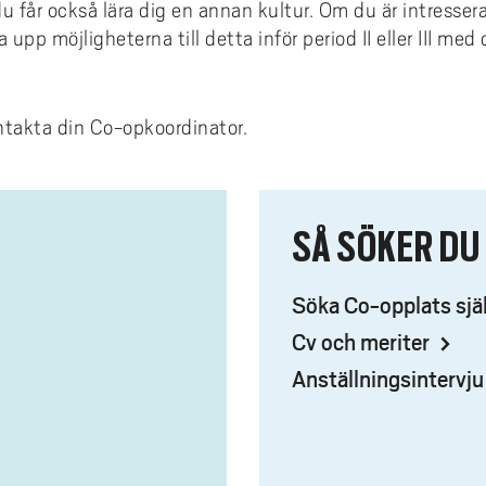
u får också lära dig en annan kultur. Om du är intresser
nsieringsmöjligheter
konto
ms
emiskt språk: läs- och
 upp möjligheterna till detta inför period II eller III me
ivhandledning
smus+ ambassadör
ta fulltext med LibKey Nomad
diehandledning
och vart kan jag åka?
ntakta din Co-opkoordinator.
 ansöker jag?
a urvalskriterier gäller
 händer efter ansökan?
SÅ SÖKER DU
gen till utlandsperiod
Söka Co-opplats sjä
ndsstudier per institution
Cv och meriter
takt
Anställningsintervj
dentintervjuer