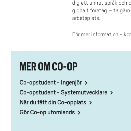
e
SHV - Studentkåren vid Högskolan
dig ett annat språk och d
fina
Examination
Boka grupprum
Tea
Akad
Väst
Programvaror
h
globalt företag – ta gärna
skr
Era
å
arbetsplats.
Rättigheter & skyldigheter
Kyrkan
Hit
Utskrift och kopiering
l
Stu
När 
Tillgodoräknande
Studentkåren vid Högskolan Väst
Webbtjänster
l
För mer information - ko
Hur
e
Examensbevis
WiFi - trådlöst nätverk
t
Vilk
Praktik
Byt lösenord
Vad
Mitt program
MER OM CO-OP
Tjänstedefinition
Anta
Stipendier
Logga in med MFA
Co-opstudent - Ingenjör
Utla
Co-opstudent - Systemutvecklare
Kon
När du fått din Co-opplats
Stu
Gör Co-op utomlands