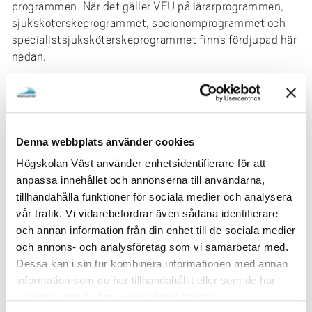
programmen. När det gäller VFU på lärarprogrammen,
sjuksköterskeprogrammet, socionomprogrammet och
specialistsjuksköterskeprogrammet finns fördjupad här
nedan.
Är du som arbetsgivare intresserad av att ta emot
en student på din arbetsplats - kontakta oss!
Kontaktuppgifter finns under respektive
utbildning
.
Denna webbplats använder cookies
LÄS MER OM VFU
Högskolan Väst använder enhetsidentifierare för att
anpassa innehållet och annonserna till användarna,
tillhandahålla funktioner för sociala medier och analysera
vår trafik. Vi vidarebefordrar även sådana identifierare
och annan information från din enhet till de sociala medier
VFU INOM LÄRARPROGRAMMEN
och annons- och analysföretag som vi samarbetar med.
Dessa kan i sin tur kombinera informationen med annan
Information till studenter, samordnare m.fl.
information som du har tillhandahållit eller som de har
samlat in när du har använt deras tjänster.