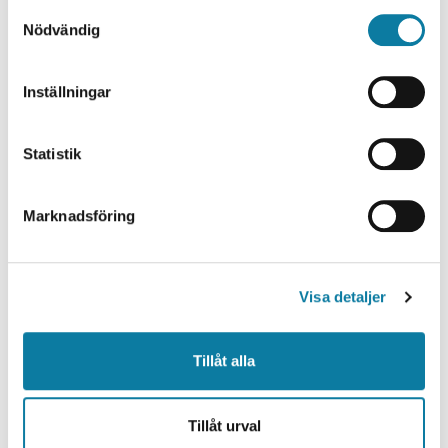
S
Nödvändig
a
m
t
Inställningar
y
c
k
Statistik
VFU INOM HÄLSOVETENSKAP
e
s
Marknadsföring
Sjuksköterska, specialistsjuksköterska,
v
a
socialpsykiatrisk vård
l
Visa detaljer
Tillåt alla
Tillåt urval