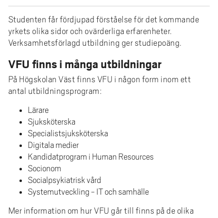
e
h
Studenten får fördjupad förståelse för det kommande
å
yrkets olika sidor och ovärderliga erfarenheter.
l
Verksamhetsförlagd utbildning ger studiepoäng.
l
VFU finns i många utbildningar
e
t
På Högskolan Väst finns VFU i någon form inom ett
antal utbildningsprogram:
Lärare
Sjuksköterska
Specialistsjuksköterska
Digitala medier
Kandidatprogram i Human Resources
Socionom
Socialpsykiatrisk vård
Systemutveckling - IT och samhälle
Mer information om hur VFU går till finns på de olika