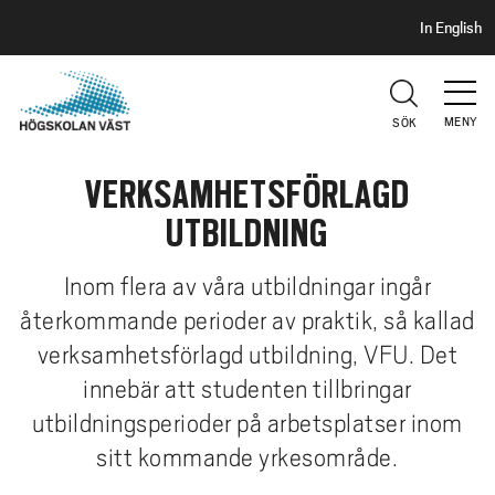
S
H
In English
I
o
D
p
H
U
p
V
MENY
SÖK
a
U
t
D
VERKSAMHETSFÖRLAGD
i
l
UTBILDNING
l
h
Inom flera av våra utbildningar ingår
u
återkommande perioder av praktik, så kallad
v
verksamhetsförlagd utbildning, VFU. Det
u
d
innebär att studenten tillbringar
i
utbildningsperioder på arbetsplatser inom
n
sitt kommande yrkesområde.
n