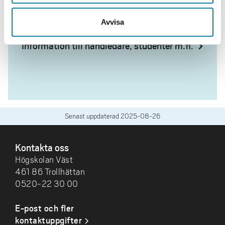
VFU INOM SOCIONOMPROGRAMMET
Avvisa
Information till handledare, studenter m.fl.
Senast uppdaterad
2025-08-26
SIDFOT
Kontakta oss
Högskolan Väst
461 86 Trollhättan
0520-22 30 00
E-post och fler
kontaktuppgifter