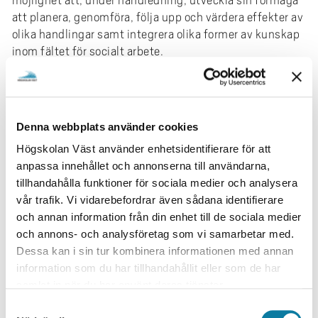
möjlighet att, under handledning, utveckla sin förmåga
att planera, genomföra, följa upp och värdera effekter av
olika handlingar samt integrera olika former av kunskap
inom fältet för socialt arbete.
Förutom att VFU är centralt för studenternas lärande
inför kommande yrkesutövning gynnas också
socionomprogrammet av den kontakt och samverkan
Denna webbplats använder cookies
VFU ger med yrkesfältet.
Högskolan Väst använder enhetsidentifierare för att
OM VFU
anpassa innehållet och annonserna till användarna,
tillhandahålla funktioner för sociala medier och analysera
vår trafik. Vi vidarebefordrar även sådana identifierare
och annan information från din enhet till de sociala medier
och annons- och analysföretag som vi samarbetar med.
VFU-GUIDE
Dessa kan i sin tur kombinera informationen med annan
information som du har tillhandahållit eller som de har
samlat in när du har använt deras tjänster.
Stöd till handledare och studenter
S