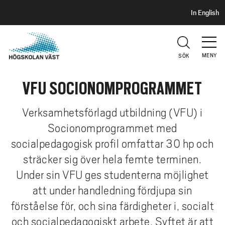
S
H
In English
I
o
D
p
H
U
p
V
MENY
SÖK
a
U
t
D
VFU SOCIONOMPROGRAMMET
i
l
l
Verksamhetsförlagd utbildning (VFU) i
h
Socionomprogrammet med
u
socialpedagogisk profil omfattar 30 hp och
v
sträcker sig över hela femte terminen.
u
Under sin VFU ges studenterna möjlighet
d
i
att under handledning fördjupa sin
n
förståelse för, och sina färdigheter i, socialt
n
och socialpedagogiskt arbete. Syftet är att