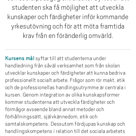
e
studenten ska få möjlighet att utveckla
h
kunskaper och färdigheter inför kommande
å
l
yrkesutövning och för att möta framtida
l
krav från en föränderlig omvärld.
e
t
Kursens mål
syftar till att studenterna under
handledning från såväl verksamhet som från skolan
utvecklar kunskaper och färdigheter att kunna bedriva
professionellt socialt arbete. Frågor som rör makt, etik
och de professionellas handlingsutrymme är centrala i
kursen. Genom integration av olika kunskapsformer
kommer studenterna att utveckla färdigheter och
förmågor avseende bland annat metoder och
förhållningssätt, självkännedom, etik och
samtalskompetens. Dessutom fördjupas kunskap och
handlingskompetens i relation till det sociala arbetets