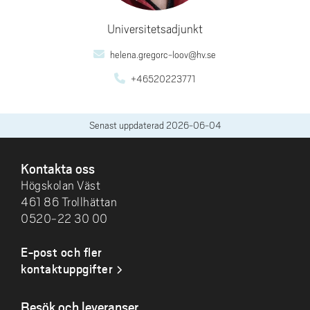
Universitetsadjunkt
helena.gregorc-loov@hv.se
+46520223771
Senast uppdaterad
2026-06-04
SIDFOT
Kontakta oss
Högskolan Väst
461 86 Trollhättan
0520-22 30 00
E-post och fler
kontaktuppgifter
Besök och leveranser