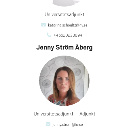
Universitetsadjunkt
katarina.schoultz@hv.se
+46520223894
Jenny Ström Åberg
Universitetsadjunkt
Adjunkt
jenny.strom@hv.se