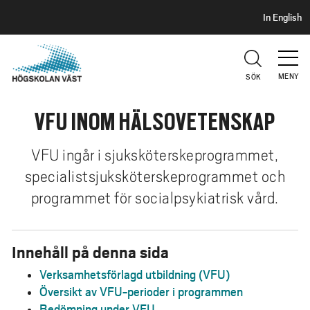
S
H
In English
I
o
D
p
H
U
p
V
MENY
SÖK
a
U
t
D
VFU INOM HÄLSOVETENSKAP
i
l
l
VFU ingår i sjuksköterskeprogrammet,
h
specialistsjuksköterskeprogrammet och
u
programmet för socialpsykiatrisk vård.
v
u
d
Innehåll på denna sida
i
Verksamhetsförlagd utbildning (VFU)
n
Översikt av VFU-perioder i programmen
n
Bedömning under VFU