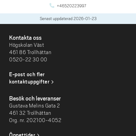
+46520223997
Senast uppdaterad
2026-01-23
SIDFOT
Kontakta oss
Högskolan Väst
461 86 Trollhättan
0520-22 30 00
E-post och fler
kontaktuppgifter
Besök och leveranser
Gustava Melins Gata 2
461 32 Trollhättan
Org. nr. 202100-4052
Öppettider