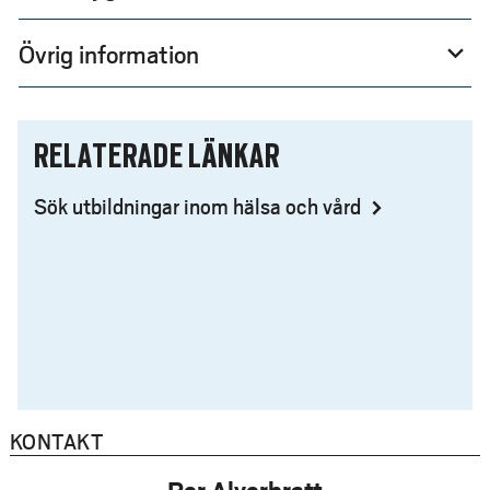
Övrig information
expand_more
RELATERADE LÄNKAR
Sök utbildningar inom hälsa och vård
KONTAKT
Per Alverbratt