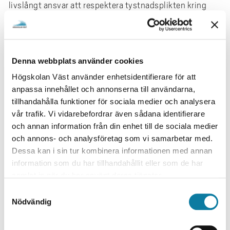
livslångt ansvar att respektera tystnadsplikten kring
patientuppgifter du fått kännedom om under din
utbildning.
Brott mot dessa lagar kan få mycket allvarliga juridiska
Denna webbplats använder cookies
och etiska konsekvenser såsom disciplinära åtgärder
under utbildningen men också böter eller fängelse.
Högskolan Väst använder enhetsidentifierare för att
anpassa innehållet och annonserna till användarna,
Vaccination
tillhandahålla funktioner för sociala medier och analysera
Studenter behöver kontrollera sitt vaccinationsskydd
vår trafik. Vi vidarebefordrar även sådana identifierare
inför VFU.
och annan information från din enhet till de sociala medier
och annons- och analysföretag som vi samarbetar med.
Det är VFU-platsen som avgör vilket skydd som krävs.
Dessa kan i sin tur kombinera informationen med annan
De flesta enheter kräver att studenter har skydd mot
information som du har tillhandahållit eller som de har
mässling. Skydd mot påssjuka, röda hund, difteri,
samlat in när du har använt deras tjänster.
kikhosta och hepatit B kan vara nödvändigt.
S
Den som varit i kontakt med MRSA uppmanas att ta
Nödvändig
a
kontakt med sin vårdcentral för eventuell provtagning.
m
t
Provtagning skall göras på all vårdpersonal som: