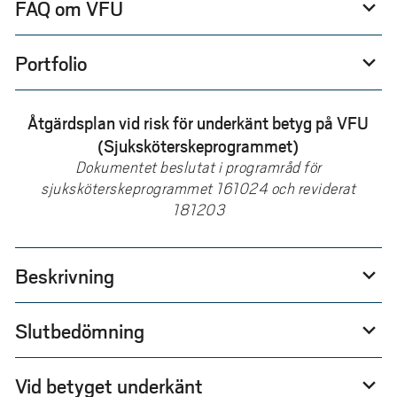
FAQ om VFU
expand_more
Portfolio
expand_more
Åtgärdsplan vid risk för underkänt betyg på VFU
(Sjuksköterskeprogrammet)
Dokumentet beslutat i programråd för
sjuksköterskeprogrammet 161024 och reviderat
181203
Beskrivning
expand_more
Slutbedömning
expand_more
Vid betyget underkänt
expand_more