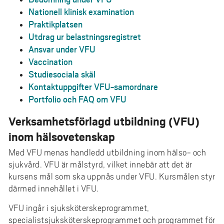
e
Nationell klinisk examination
h
Praktikplatsen
å
Utdrag ur belastningsregistret
l
Ansvar under VFU
l
Vaccination
e
Studiesociala skäl
t
Kontaktuppgifter VFU-samordnare
Portfolio och FAQ om VFU
Verksamhetsförlagd utbildning (VFU)
inom hälsovetenskap
Med VFU menas handledd utbildning inom hälso- och
sjukvård. VFU är målstyrd, vilket innebär att det är
kursens mål som ska uppnås under VFU. Kursmålen styr
därmed innehållet i VFU.
VFU ingår i sjuksköterskeprogrammet,
specialistsjuksköterskeprogrammet och programmet för