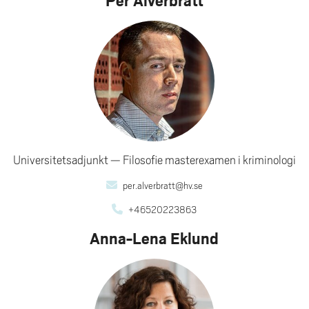
Universitetsadjunkt
Filosofie masterexamen i kriminologi
per.alverbratt@hv.se
+46520223863
Anna-Lena Eklund