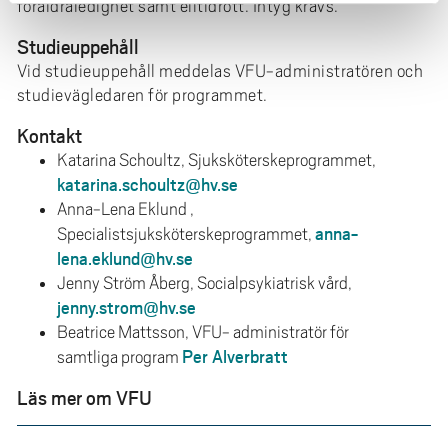
föräldraledighet samt elitidrott. Intyg krävs.
Studieuppehåll
Vid studieuppehåll meddelas VFU-administratören och
studievägledaren för programmet.
Kontakt
Katarina Schoultz, Sjuksköterskeprogrammet,
katarina.schoultz@hv.se
Anna-Lena Eklund ,
anna-
Specialistsjuksköterskeprogrammet,
lena.eklund@hv.se
Jenny Ström Åberg, Socialpsykiatrisk vård,
jenny.strom@hv.se
Beatrice Mattsson, VFU- administratör för
Per Alverbratt
samtliga program
Läs mer om VFU