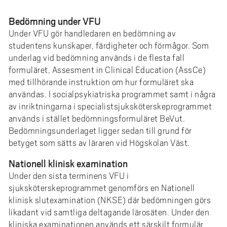
Bedömning under VFU
Under VFU gör handledaren en bedömning av
studentens kunskaper, färdigheter och förmågor. Som
underlag vid bedömning används i de flesta fall
formuläret, Assesment in Clinical Education (AssCe)
med tillhörande instruktion om hur formuläret ska
användas. I socialpsykiatriska programmet samt i några
av inriktningarna i specialistsjuksköterskeprogrammet
används i stället bedömningsformuläret BeVut.
Bedömningsunderlaget ligger sedan till grund för
betyget som sätts av läraren vid Högskolan Väst.
Nationell klinisk examination
Under den sista terminens VFU i
sjuksköterskeprogrammet genomförs en Nationell
klinisk slutexamination (NKSE) där bedömningen görs
likadant vid samtliga deltagande lärosäten. Under den
kliniska examinationen används ett särskilt formulär