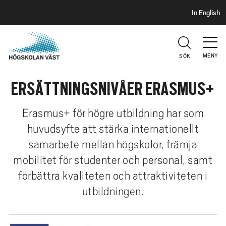
S
H
In English
I
o
D
p
H
U
p
V
MENY
SÖK
a
U
t
D
ERSÄTTNINGSNIVÅER ERASMUS+
i
l
l
Erasmus+ för högre utbildning har som
h
huvudsyfte att stärka internationellt
u
samarbete mellan högskolor, främja
v
mobilitet för studenter och personal, samt
u
förbättra kvaliteten och attraktiviteten i
d
i
utbildningen.
n
n