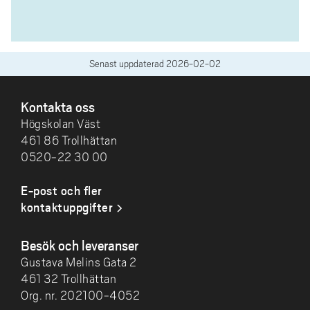
Senast uppdaterad
2026-02-02
SIDFOT
Kontakta oss
Högskolan Väst
461 86 Trollhättan
0520-22 30 00
E-post och fler
kontaktuppgifter
Besök och leveranser
Gustava Melins Gata 2
461 32 Trollhättan
Org. nr. 202100-4052