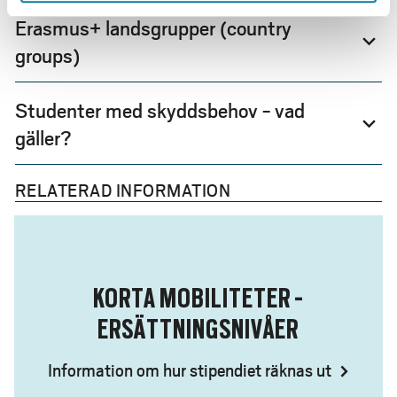
Erasmus+ landsgrupper (country
expand_more
groups)
Studenter med skyddsbehov - vad
expand_more
gäller?
RELATERAD INFORMATION
KORTA MOBILITETER -
ERSÄTTNINGSNIVÅER
Information om hur stipendiet räknas ut