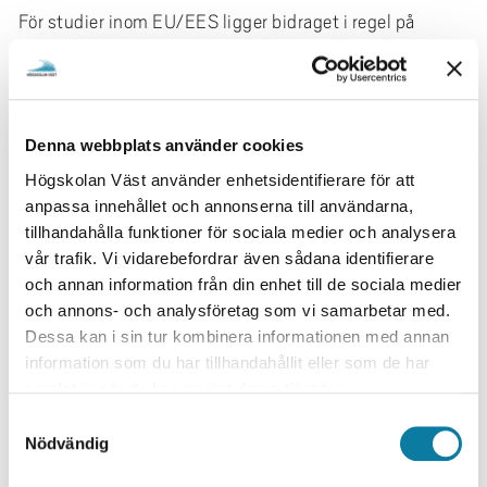
För studier inom EU/EES ligger bidraget i regel på
mellan 309-395 EUR. Men du hittar fullständig tabell
nedan.
Utökat bidrag för praktik och för att
Denna webbplats använder cookies
främja inkludering och hållbarhet
Högskolan Väst använder enhetsidentifierare för att
anpassa innehållet och annonserna till användarna,
Inom Erasmus+ programmet finns också så kallade
tillhandahålla funktioner för sociala medier och analysera
"top-ups":
vår trafik. Vi vidarebefordrar även sådana identifierare
Studenter som gör praktik i utlandet:
Om du
och annan information från din enhet till de sociala medier
ska göra en praktikperiod i utlandet genom
och annons- och analysföretag som vi samarbetar med.
Erasmus+ har du rättighet till ett tillägg om
Dessa kan i sin tur kombinera informationen med annan
150,00 EUR per månad.
information som du har tillhandahållit eller som de har
Studenter som har barn under 15 år:
samlat in när du har använt deras tjänster.
Oavsett
om barnet följer med eller inte har du rätt till
S
ersättning om 250,00 EUR per månad.
Nödvändig
a
Uppvisande a familjebevis från Skatteverket
m