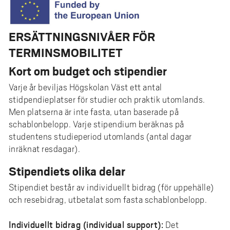
e
h
å
ERSÄTTNINGSNIVÅER FÖR
l
TERMINSMOBILITET
l
Kort om budget och stipendier
e
t
Varje år beviljas Högskolan Väst ett antal
stidpendieplatser för studier och praktik utomlands.
Men platserna är inte fasta, utan baserade på
schablonbelopp. Varje stipendium beräknas på
studentens studieperiod utomlands (antal dagar
inräknat resdagar).
Stipendiets olika delar
Stipendiet består av individuellt bidrag (för uppehälle)
och resebidrag, utbetalat som fasta schablonbelopp.
Individuellt bidrag (individual support):
Det