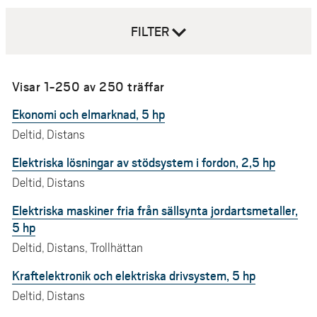
e
h
FILTER
å
l
l
Visar 1-250 av 250 träffar
e
Ekonomi och elmarknad, 5 hp
t
Deltid, Distans
Elektriska lösningar av stödsystem i fordon, 2,5 hp
Deltid, Distans
Elektriska maskiner fria från sällsynta jordartsmetaller,
5 hp
Deltid, Distans, Trollhättan
Kraftelektronik och elektriska drivsystem, 5 hp
Deltid, Distans