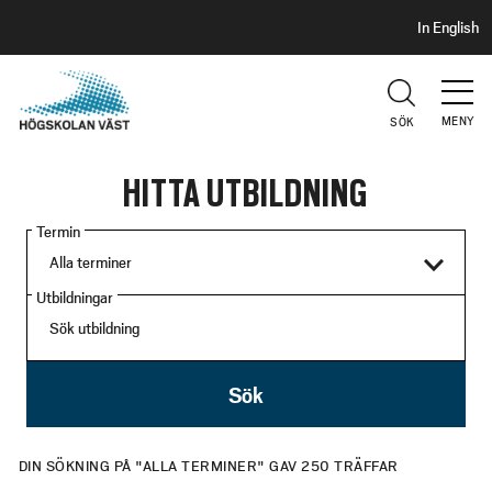
S
H
In English
I
o
D
p
H
U
p
V
MENY
SÖK
a
U
t
D
HITTA UTBILDNING
i
l
Termin
l
h
u
Utbildningar
v
u
d
Sök
i
n
DIN SÖKNING PÅ
"
ALLA TERMINER
"
GAV
250
TRÄFFAR
n