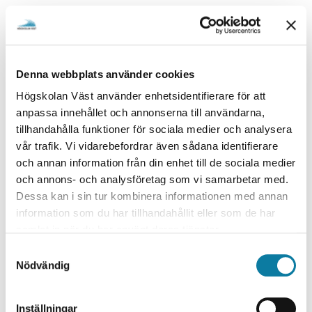
Handledningsmodellen Peer Learning inom
verksamhetsförlagd utbildning i vårdande yrken, 4,5 hp
Deltid, Distans
Denna webbplats använder cookies
Hantering av cyberrisker, 2,5 hp
Högskolan Väst använder enhetsidentifierare för att
Deltid, Distans
anpassa innehållet och annonserna till användarna,
Historisk kriminologi - Grundkurs, 7,5 hp
tillhandahålla funktioner för sociala medier och analysera
Deltid, Distans
vår trafik. Vi vidarebefordrar även sådana identifierare
och annan information från din enhet till de sociala medier
Hållbarhet - design och produktion av elfordon, 7,5 hp
och annons- och analysföretag som vi samarbetar med.
Deltid, Distans, Trollhättan
Dessa kan i sin tur kombinera informationen med annan
information som du har tillhandahållit eller som de har
Hållbarhet - design och produktion av elfordonets
samlat in när du har använt deras tjänster.
elektronik, 2,5 hp
S
Deltid, Distans
Nödvändig
a
Hållbarhet - design och produktion av elfordonets
m
motor, 2,5 hp
t
Inställningar